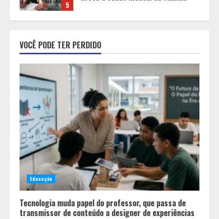
aprendizagem
1
Equipe conquista 22 medalhas e
garante 12 vagas para etapas
VOCÊ PODE TER PERDIDO
nacionais em segunda etapa do
JEMG, em Pará de Minas
2
Grandes marcas, preços baixos e
uma causa que transforma vidas
3
Tecnologia que “lê” o solo
transforma manejo agrícola e
Educação
comprova ganhos de produtividade
4
Tecnologia muda papel do professor, que passa de
transmissor de conteúdo a designer de experiências