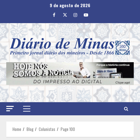
Skip
9 de agosto de 2026
to
Facebook
Twitter
Instagram
Youtube
content
Primary
Menu
Home
Blog
Colunistas
Page 100