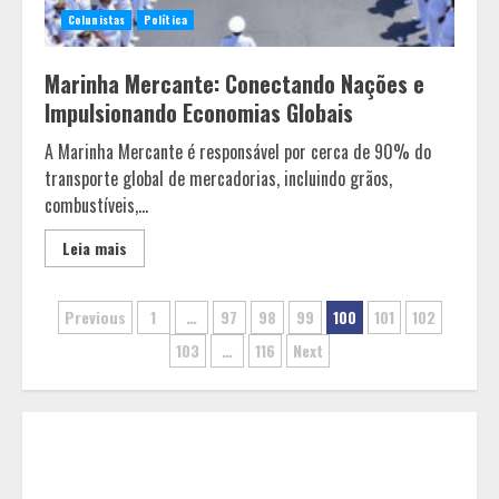
Colunistas
Política
Marinha Mercante: Conectando Nações e
Impulsionando Economias Globais
Equipe conquista 22 medalhas e
garante 12 vagas para etapas
A Marinha Mercante é responsável por cerca de 90% do
nacionais em segunda etapa do
transporte global de mercadorias, incluindo grãos,
JEMG, em Pará de Minas
combustíveis,...
2
Leia mais
Grandes marcas, preços baixos e
Paginação
uma causa que transforma vidas
Previous
1
…
97
98
99
100
101
102
3
103
…
116
Next
de
posts
Tecnologia que “lê” o solo
transforma manejo agrícola e
comprova ganhos de produtividade
4