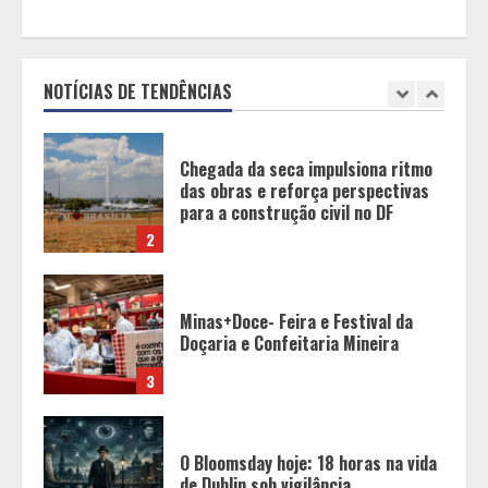
Chegada da seca impulsiona ritmo
das obras e reforça perspectivas
para a construção civil no DF
NOTÍCIAS DE TENDÊNCIAS
2
Minas+Doce- Feira e Festival da
Doçaria e Confeitaria Mineira
3
O Bloomsday hoje: 18 horas na vida
de Dublin sob vigilância
4
Parque do Palácio tem
programação de família no Dia dos