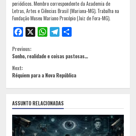
periódicos. Membro correspondente da Academia de
Letras, Artes e Ciências Brasil (Mariana-MG). Trabalha na
Fundação Museu Mariano Procópio (Juiz de Fora-MG).
Facebook
X
WhatsApp
Telegram
Share
Continue
Previous:
Sonho, realidade e coisas pastosas…
Reading
Next:
Réquiem para a Nova República
ASSUNTO RELACIONADAS