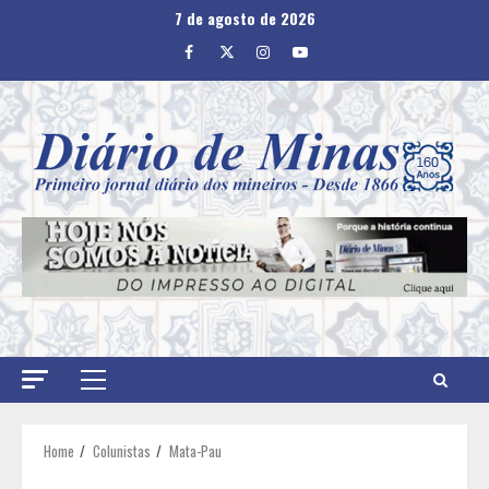
Skip
7 de agosto de 2026
to
Facebook
Twitter
Instagram
Youtube
content
Primary
Menu
Home
Colunistas
Mata-Pau