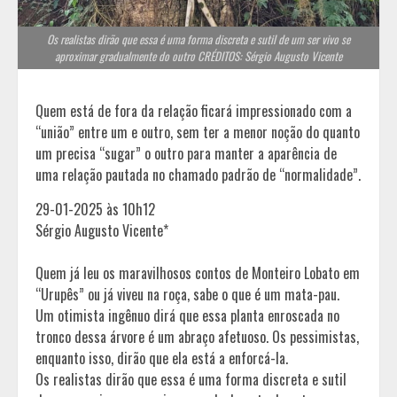
Os realistas dirão que essa é uma forma discreta e sutil de um ser vivo se
aproximar gradualmente do outro CRÉDITOS: Sérgio Augusto Vicente
Quem está de fora da relação ficará impressionado com a
“união” entre um e outro, sem ter a menor noção do quanto
um precisa “sugar” o outro para manter a aparência de
uma relação pautada no chamado padrão de “normalidade”.
29-01-2025 às 10h12
Sérgio Augusto Vicente*
Quem já leu os maravilhosos contos de Monteiro Lobato em
“Urupês” ou já viveu na roça, sabe o que é um mata-pau.
Um otimista ingênuo dirá que essa planta enroscada no
tronco dessa árvore é um abraço afetuoso. Os pessimistas,
enquanto isso, dirão que ela está a enforcá-la.
Os realistas dirão que essa é uma forma discreta e sutil