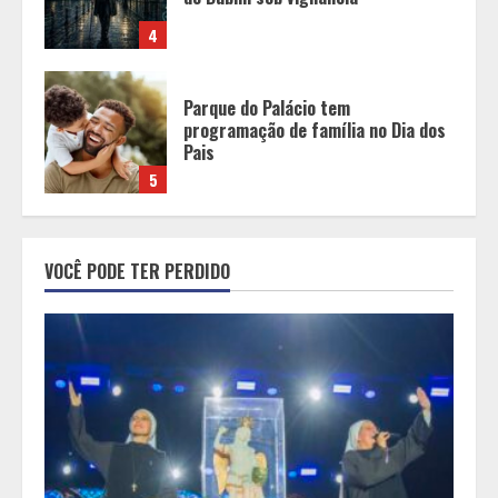
Pais
5
Peregrinação do Instituto Hesed
com imagem de São Miguel chega a
Montes Claros no dia 7 de Agosto
1
Chegada da seca impulsiona ritmo
VOCÊ PODE TER PERDIDO
das obras e reforça perspectivas
para a construção civil no DF
2
Minas+Doce- Feira e Festival da
Doçaria e Confeitaria Mineira
3