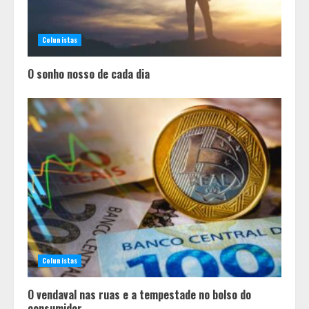
Colunistas
O sonho nosso de cada dia
Chegada da seca impulsiona ritmo
das obras e reforça perspectivas
para a construção civil no DF
2
Colunistas
Minas+Doce- Feira e Festival da
O vendaval nas ruas e a tempestade no bolso do
Doçaria e Confeitaria Mineira
consumidor