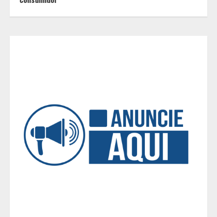
3
O Bloomsday hoje: 18 horas na vida
de Dublin sob vigilância
4
Parque do Palácio tem
programação de família no Dia dos
Pais
5
Peregrinação do Instituto Hesed
com imagem de São Miguel chega a
Montes Claros no dia 7 de Agosto
1