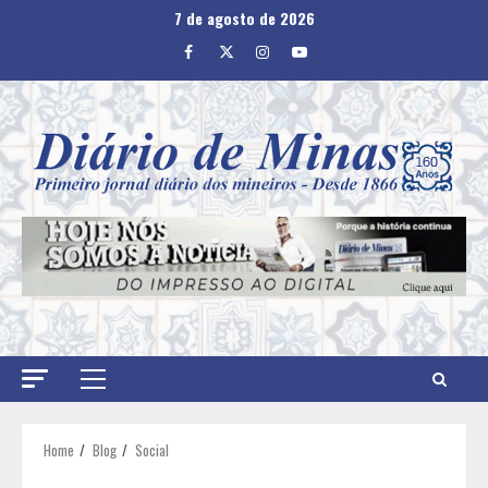
Skip
7 de agosto de 2026
to
Facebook
Twitter
Instagram
Youtube
content
Primary
Menu
Home
Blog
Social