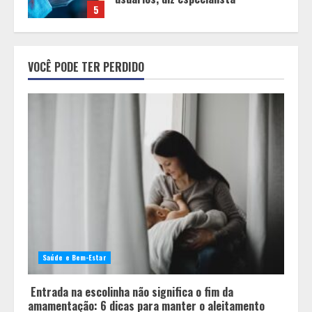
1
Pesquisa revela atual perfil
universitário: adultos que
VOCÊ PODE TER PERDIDO
conciliam estudo, trabalho e
família
2
Os 10 comportamentos que mais
destroem um relacionamento e a
maioria dos casais nem percebe
3
Você sabia que o frio também afeta
os pneus? Veja cuidados
fundamentais antes de pegar a
Saúde e Bem-Estar
estrada no inverno
4
Entrada na escolinha não significa o fim da
amamentação: 6 dicas para manter o aleitamento