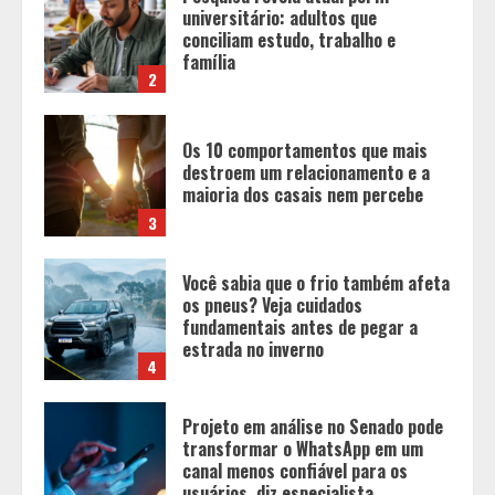
Os 10 comportamentos que mais
destroem um relacionamento e a
maioria dos casais nem percebe
3
Você sabia que o frio também afeta
os pneus? Veja cuidados
fundamentais antes de pegar a
estrada no inverno
4
Projeto em análise no Senado pode
transformar o WhatsApp em um
canal menos confiável para os
usuários, diz especialista
5
Entrada na escolinha não significa
o fim da amamentação: 6 dicas
para manter o aleitamento nessa
fase