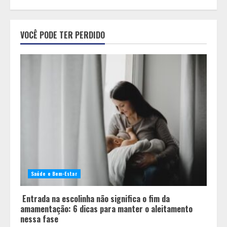
Pesquisa revela atual perfil
universitário: adultos que
VOCÊ PODE TER PERDIDO
conciliam estudo, trabalho e
família
2
Os 10 comportamentos que mais
destroem um relacionamento e a
maioria dos casais nem percebe
3
Você sabia que o frio também afeta
os pneus? Veja cuidados
fundamentais antes de pegar a
Saúde e Bem-Estar
estrada no inverno
4
Entrada na escolinha não significa o fim da
amamentação: 6 dicas para manter o aleitamento
nessa fase