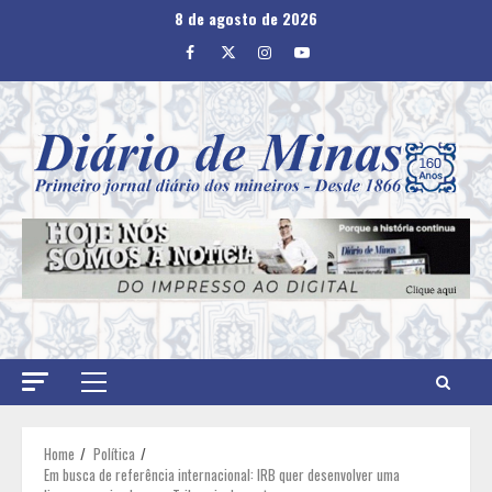
Skip
8 de agosto de 2026
to
Facebook
Twitter
Instagram
Youtube
content
Primary
Menu
Home
Política
Em busca de referência internacional: IRB quer desenvolver uma