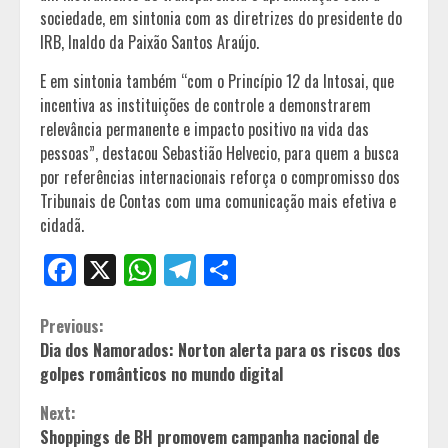
sociedade, em sintonia com as diretrizes do presidente do
IRB, Inaldo da Paixão Santos Araújo.
E em sintonia também “com o Princípio 12 da Intosai, que
incentiva as instituições de controle a demonstrarem
relevância permanente e impacto positivo na vida das
pessoas”, destacou Sebastião Helvecio, para quem a busca
por referências internacionais reforça o compromisso dos
Tribunais de Contas com uma comunicação mais efetiva e
cidadã.
Facebook
X
WhatsApp
Telegram
Share
Continue
Previous:
Dia dos Namorados: Norton alerta para os riscos dos
Reading
golpes românticos no mundo digital
Next:
Shoppings de BH promovem campanha nacional de