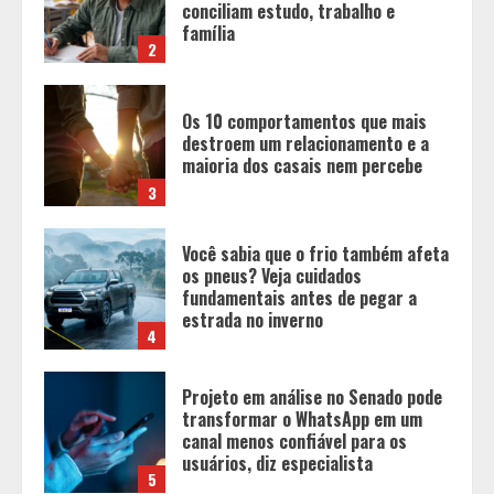
maioria dos casais nem percebe
3
Você sabia que o frio também afeta
os pneus? Veja cuidados
fundamentais antes de pegar a
estrada no inverno
4
Projeto em análise no Senado pode
transformar o WhatsApp em um
canal menos confiável para os
usuários, diz especialista
5
Entrada na escolinha não significa
o fim da amamentação: 6 dicas
para manter o aleitamento nessa
fase
1