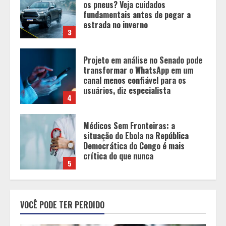
transformar o WhatsApp em um
canal menos confiável para os
usuários, diz especialista
4
Médicos Sem Fronteiras: a
situação do Ebola na República
Democrática do Congo é mais
crítica do que nunca
5
Pesquisa revela atual perfil
universitário: adultos que
conciliam estudo, trabalho e
família
1
Os 10 comportamentos que mais
VOCÊ PODE TER PERDIDO
destroem um relacionamento e a
maioria dos casais nem percebe