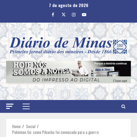
Skip
7 de agosto de 2026
to
Facebook
Twitter
Instagram
Youtube
content
Primary
Menu
Home
Social
Pokémon Go: como Pikachu foi convocado para a guerra