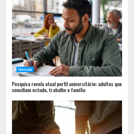
2
Você sabia que o frio também afeta
os pneus? Veja cuidados
fundamentais antes de pegar a
estrada no inverno
3
Projeto em análise no Senado pode
transformar o WhatsApp em um
canal menos confiável para os
Educação
usuários, diz especialista
4
Pesquisa revela atual perfil universitário: adultos que
conciliam estudo, trabalho e família