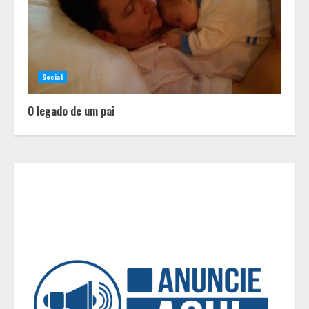
destroem um relacionamento e a
maioria dos casais nem percebe
2
Você sabia que o frio também afeta
Social
os pneus? Veja cuidados
fundamentais antes de pegar a
O legado de um pai
estrada no inverno
3
Projeto em análise no Senado pode
transformar o WhatsApp em um
canal menos confiável para os
usuários, diz especialista
4
Médicos Sem Fronteiras: a
situação do Ebola na República
Democrática do Congo é mais
crítica do que nunca
5