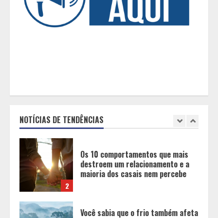
Pesquisa revela atual perfil
universitário: adultos que
conciliam estudo, trabalho e
família
1
Os 10 comportamentos que mais
destroem um relacionamento e a
maioria dos casais nem percebe
NOTÍCIAS DE TENDÊNCIAS
2
Você sabia que o frio também afeta
os pneus? Veja cuidados
fundamentais antes de pegar a
estrada no inverno
3
Projeto em análise no Senado pode