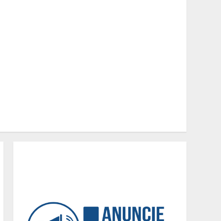
O Bloomsday hoje: 18 horas
na vida de Dublin sob
vigilância
3
Parque do Palácio tem
programação de família no
Dia dos Pais
4
Diário de Minas e Fundação
Museu Mariano Procópio
celebram um ano da coluna
“D. Pedro II – 200 anos”
com texto de Paulo
5
Rezzutti
Chegada da seca
impulsiona ritmo das obras
e reforça perspectivas
para a construção civil no