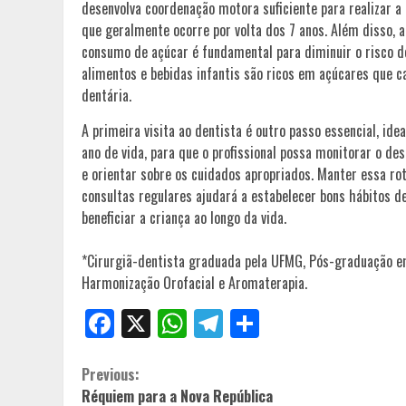
desenvolva coordenação motora suficiente para realizar a 
que geralmente ocorre por volta dos 7 anos. Além disso, 
consumo de açúcar é fundamental para diminuir o risco de
alimentos e bebidas infantis são ricos em açúcares que 
dentária.
A primeira visita ao dentista é outro passo essencial, id
ano de vida, para que o profissional possa monitorar o de
e orientar sobre os cuidados apropriados. Manter essa rot
consultas regulares ajudará a estabelecer bons hábitos d
beneficiar a criança ao longo da vida.
*Cirurgiã-dentista graduada pela UFMG, Pós-graduação em 
Harmonização Orofacial e Aromaterapia.
Facebook
X
WhatsApp
Telegram
Share
Continue
Previous:
Réquiem para a Nova República