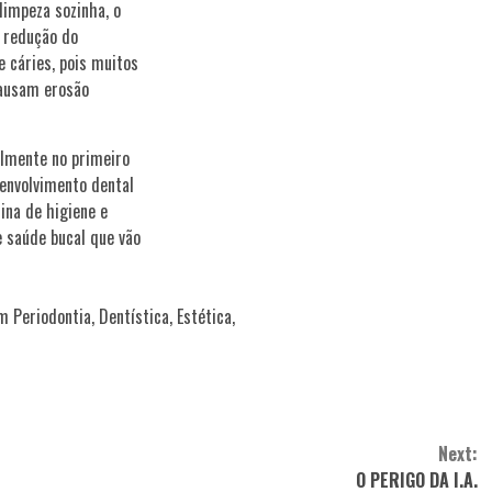
limpeza sozinha, o
a redução do
 cáries, pois muitos
causam erosão
ealmente no primeiro
senvolvimento dental
ina de higiene e
e saúde bucal que vão
Periodontia, Dentística, Estética,
Next:
O PERIGO DA I.A.