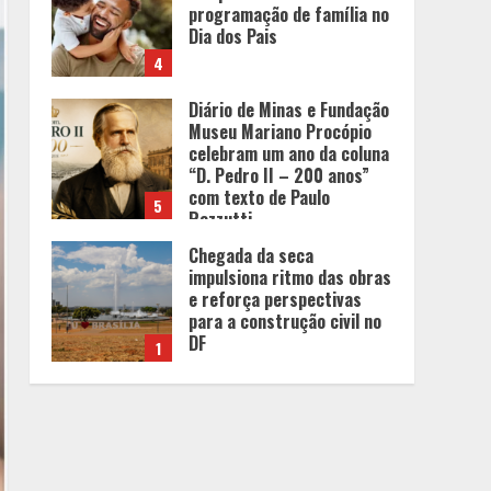
Museu Mariano Procópio
celebram um ano da coluna
“D. Pedro II – 200 anos”
com texto de Paulo
5
Rezzutti
Chegada da seca
impulsiona ritmo das obras
e reforça perspectivas
para a construção civil no
DF
1
Minas+Doce- Feira e
Festival da Doçaria e
Confeitaria Mineira
2
O Bloomsday hoje: 18 horas
na vida de Dublin sob