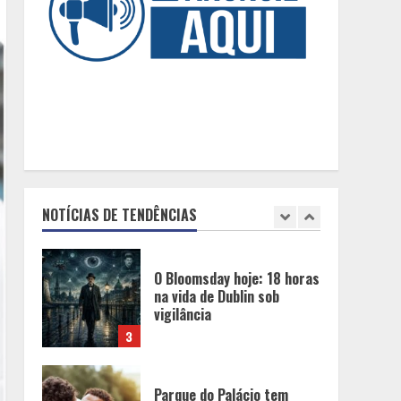
DF
1
Minas+Doce- Feira e
Festival da Doçaria e
Confeitaria Mineira
2
O Bloomsday hoje: 18 horas
na vida de Dublin sob
NOTÍCIAS DE TENDÊNCIAS
vigilância
3
Parque do Palácio tem
programação de família no
Dia dos Pais
4
Diário de Minas e Fundação