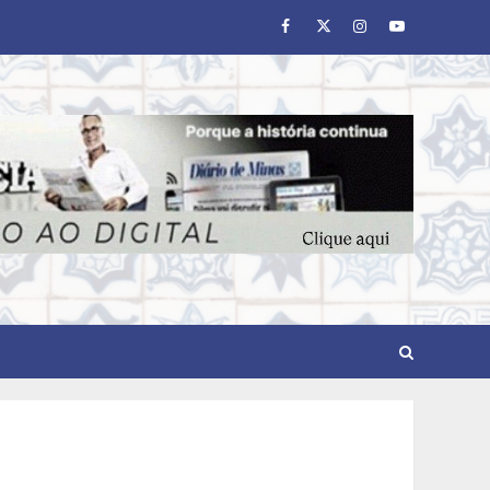
Facebook
Twitter
Instagram
Youtube
Minas+Doce- Feira e
Festival da Doçaria e
Confeitaria Mineira
2