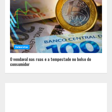
Minas+Doce- Feira e Festival da
Doçaria e Confeitaria Mineira
2
Colunistas
O Bloomsday hoje: 18 horas na vida
O vendaval nas ruas e a tempestade no bolso do
de Dublin sob vigilância
consumidor
3
Parque do Palácio tem
programação de família no Dia dos
Pais
4