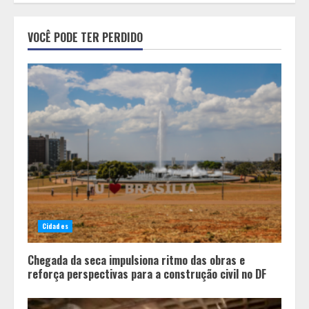
Minas+Doce- Feira e Festival da
VOCÊ PODE TER PERDIDO
Doçaria e Confeitaria Mineira
2
O Bloomsday hoje: 18 horas na vida
de Dublin sob vigilância
3
Parque do Palácio tem
programação de família no Dia dos
Cidades
Pais
4
Chegada da seca impulsiona ritmo das obras e
reforça perspectivas para a construção civil no DF