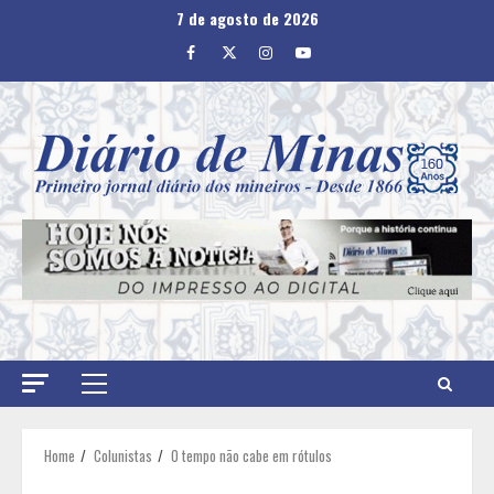
Skip
7 de agosto de 2026
to
Facebook
Twitter
Instagram
Youtube
content
Primary
Menu
Home
Colunistas
O tempo não cabe em rótulos