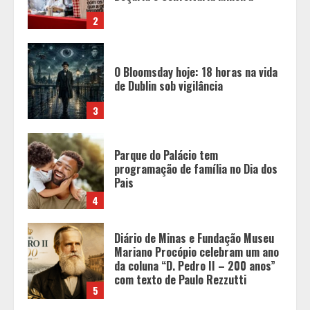
3
Parque do Palácio tem
programação de família no Dia dos
Pais
4
Diário de Minas e Fundação Museu
Mariano Procópio celebram um ano
da coluna “D. Pedro II – 200 anos”
com texto de Paulo Rezzutti
5
Chegada da seca impulsiona ritmo
das obras e reforça perspectivas
para a construção civil no DF
1