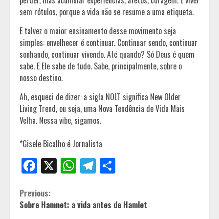
sem rótulos, porque a vida não se resume a uma etiqueta.
E talvez o maior ensinamento desse movimento seja
simples: envelhecer é continuar. Continuar sendo, continuar
sonhando, continuar vivendo. Até quando? Só Deus é quem
sabe. E Ele sabe de tudo. Sabe, principalmente, sobre o
nosso destino.
Ah, esqueci de dizer: a sigla NOLT significa New Older
Living Trend, ou seja, uma Nova Tendência de Vida Mais
Velha. Nessa vibe, sigamos.
*Gisele Bicalho é Jornalista
Facebook
X
WhatsApp
Telegram
Share
Continue
Previous:
Sobre Hamnet: a vida antes de Hamlet
Reading