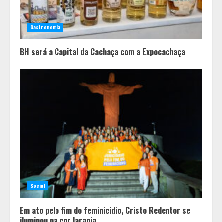
Casa de apostas: por que a maioria
dos apostadores perde dinheiro?
Gastronomia
4
BH será a Capital da Cachaça com a Expocachaça
Social
Em ato pelo fim do feminicídio, Cristo Redentor se
iluminou na cor laranja