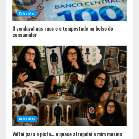
Colunistas
O vendaval nas ruas e a tempestade no bolso do
consumidor
Em ato pelo fim do feminicídio,
Cristo Redentor se iluminou na cor
laranja
2
Colunistas
A ordem dos alimentos importa.
Mas nem sempre da mesma forma
Voltei para a pista… e quase atropelei a mim mesma