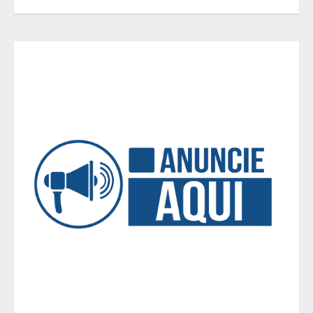
3
Casa de apostas: por que a maioria
dos apostadores perde dinheiro?
4
De acessórios para o carro a peças
de vestuário, lista reúne diversas
opções para presentear neste Dia
dos Pais
5
BH será a Capital da Cachaça com a
Expocachaça
1