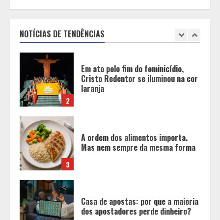
Em ato pelo fim do feminicídio,
Cristo Redentor se iluminou na cor
laranja
NOTÍCIAS DE TENDÊNCIAS
2
A ordem dos alimentos importa.
Mas nem sempre da mesma forma
3
Casa de apostas: por que a maioria
dos apostadores perde dinheiro?
4
De acessórios para o carro a peças
de vestuário, lista reúne diversas
opções para presentear neste Dia