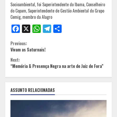
Socioambiental, foi Superintendente do Ibama, Conselheiro
do Copam, Superintendente de Gestão Ambiental do Grupo
Cemig, membro da Alagro
Facebook
X
WhatsApp
Telegram
Share
Continue
Previous:
Vivam as Saturnais!
Reading
Next:
“Memória & Presença Negra na arte de Juiz de Fora”
ASSUNTO RELACIONADAS