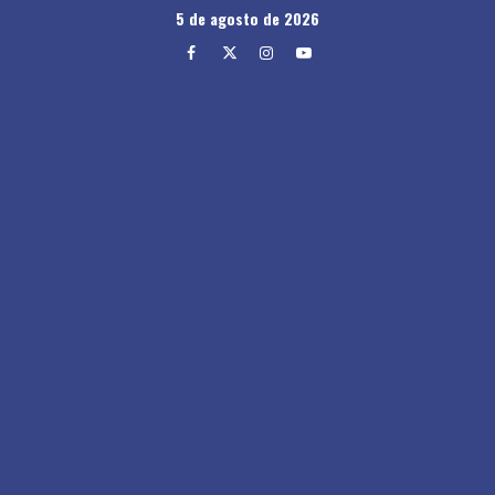
Skip
5 de agosto de 2026
to
Facebook
Twitter
Instagram
Youtube
content