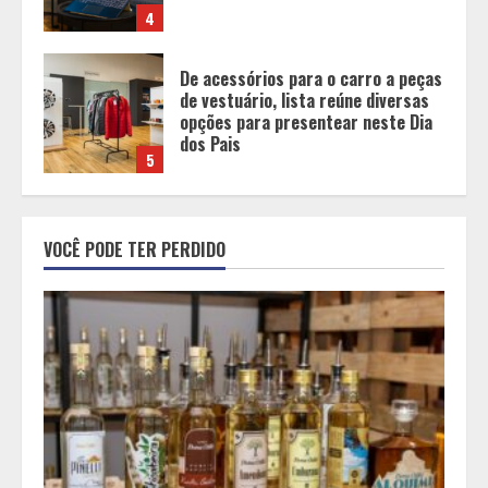
dos Pais
5
BH será a Capital da Cachaça com a
Expocachaça
1
Em ato pelo fim do feminicídio,
VOCÊ PODE TER PERDIDO
Cristo Redentor se iluminou na cor
laranja
2
A ordem dos alimentos importa.
Mas nem sempre da mesma forma
3