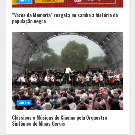
Cultura
“Vozes da Memória” resgata no samba a história da
população negra
Políticas que Nasceram no Amapá e
Viraram Políticas Nacionais
2
Cultura
Alpinismo nas redes sociais: a
ciência por trás do BIRGing e do
Clássicos e Músicas do Cinema pela Orquestra
CORFing praticados na internet
Sinfônica de Minas Gerais
3