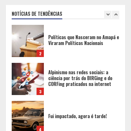
Viraram Políticas Nacionais
NOTÍCIAS DE TENDÊNCIAS
2
Alpinismo nas redes sociais: a
ciência por trás do BIRGing e do
CORFing praticados na internet
3
Fui impactado, agora é tarde!
4
Vice-Almirante Gustavo Garriga
comanda o maior e o mais
importante Distrito Naval do Brasil
5