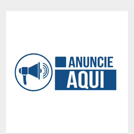
Fui impactado, agora é tarde!
4
Vice-Almirante Gustavo Garriga
comanda o maior e o mais
importante Distrito Naval do Brasil
5
Mercure Belo Horizonte Savassi
inaugura novo espaço com o
Delicatto Restaurante
1
Políticas que Nasceram no Amapá e