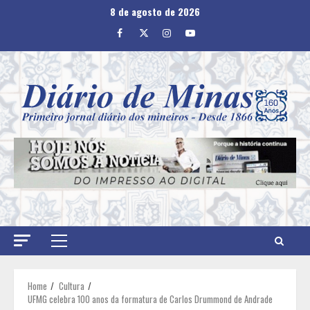
Skip
8 de agosto de 2026
to
Facebook
Twitter
Instagram
Youtube
content
Primary
Menu
Home
Cultura
UFMG celebra 100 anos da formatura de Carlos Drummond de Andrade