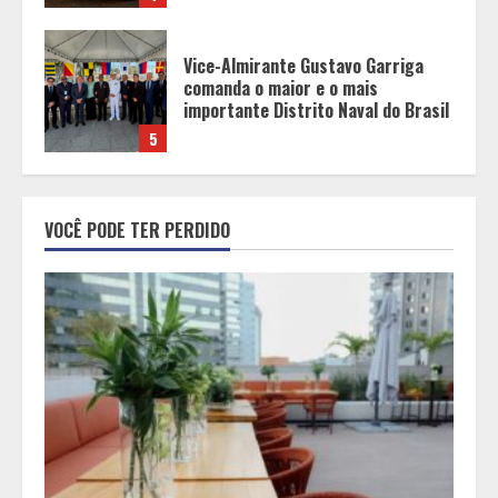
Mercure Belo Horizonte Savassi
inaugura novo espaço com o
Delicatto Restaurante
1
Políticas que Nasceram no Amapá e
VOCÊ PODE TER PERDIDO
Viraram Políticas Nacionais
2
Alpinismo nas redes sociais: a
ciência por trás do BIRGing e do
CORFing praticados na internet
3