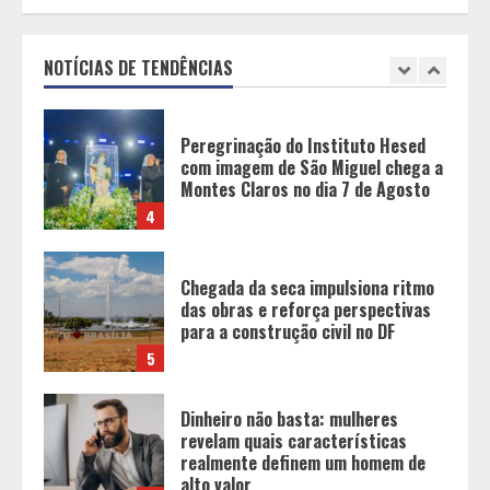
Peregrinação do Instituto Hesed
com imagem de São Miguel chega a
Montes Claros no dia 7 de Agosto
NOTÍCIAS DE TENDÊNCIAS
4
Chegada da seca impulsiona ritmo
das obras e reforça perspectivas
para a construção civil no DF
5
Dinheiro não basta: mulheres
revelam quais características
realmente definem um homem de
alto valor
1
Cenário político em Minas Gerais é
redesenhado após mudanças de
alianças e movimentações p-