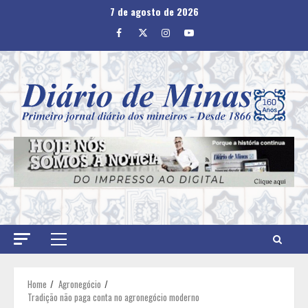
Skip
7 de agosto de 2026
to
Facebook
Twitter
Instagram
Youtube
content
Primary
Menu
Home
Agronegócio
Tradição não paga conta no agronegócio moderno