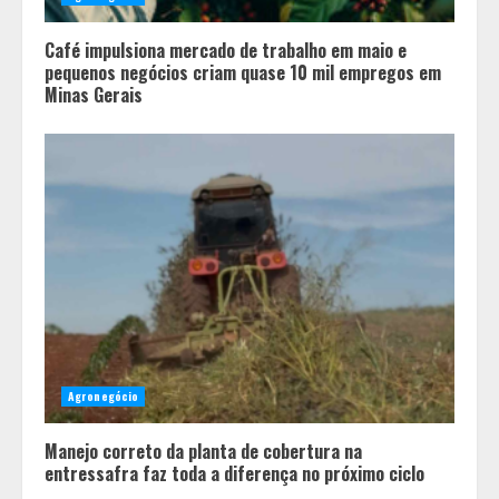
redesenhado após mudanças de
alianças e movimentações p-
Café impulsiona mercado de trabalho em maio e
artidárias
pequenos negócios criam quase 10 mil empregos em
2
Minas Gerais
O legado de um pai
3
Peregrinação do Instituto Hesed
com imagem de São Miguel chega a
Montes Claros no dia 7 de Agosto
4
Agronegócio
Chegada da seca impulsiona ritmo
Manejo correto da planta de cobertura na
das obras e reforça perspectivas
entressafra faz toda a diferença no próximo ciclo
para a construção civil no DF