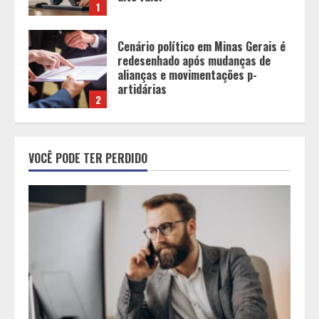
artidárias
2
O legado de um pai
3
VOCÊ PODE TER PERDIDO
Peregrinação do Instituto Hesed
com imagem de São Miguel chega a
Montes Claros no dia 7 de Agosto
4