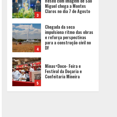
Hesed com imagem de São
Miguel chega a Montes
Claros no dia 7 de Agosto
3
Chegada da seca
impulsiona ritmo das obras
e reforça perspectivas
para a construção civil no
DF
4
Minas+Doce- Feira e
Festival da Doçaria e
Confeitaria Mineira
5
Cenário político em Minas
Gerais é redesenhado após
mudanças de alianças e
movimentações p-
artidárias
1