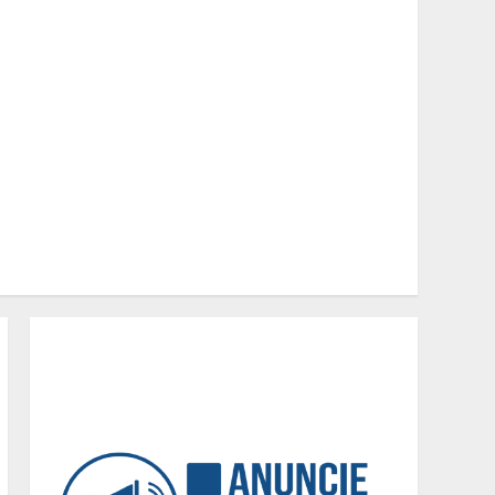
O legado de um pai
2
Peregrinação do Instituto
Hesed com imagem de São
Miguel chega a Montes
Claros no dia 7 de Agosto
3
Chegada da seca
impulsiona ritmo das obras
e reforça perspectivas
para a construção civil no
DF
4