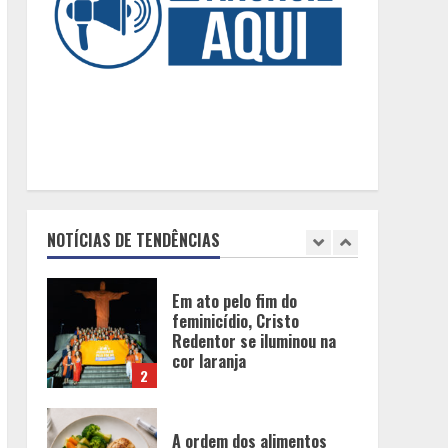
De acessórios para o carro
a peças de vestuário, lista
reúne diversas opções
para presentear neste Dia
dos Pais
5
BH será a Capital da
Cachaça com a
Expocachaça
NOTÍCIAS DE TENDÊNCIAS
1
Em ato pelo fim do
feminicídio, Cristo
Redentor se iluminou na
cor laranja
2
A ordem dos alimentos