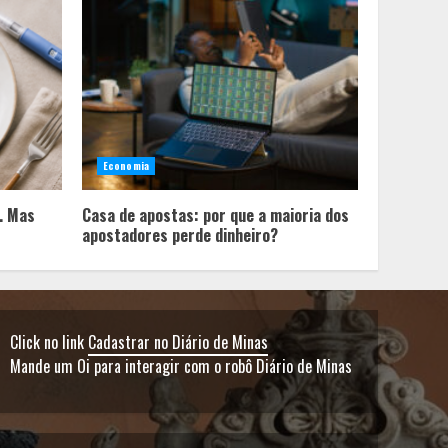
Em ato pelo fim do
feminicídio, Cristo
Redentor se iluminou na
cor laranja
2
Economia
A ordem dos alimentos
importa. Mas nem sempre
. Mas
Casa de apostas: por que a maioria dos
da mesma forma
apostadores perde dinheiro?
3
Casa de apostas: por que a
Click no link
Cadastrar no Diário de Minas
maioria dos apostadores
perde dinheiro?
Mande um Oi para interagir com o robô Diário de Minas
4