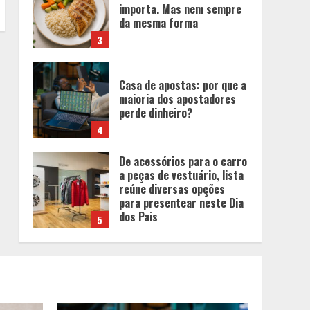
importa. Mas nem sempre
da mesma forma
3
Casa de apostas: por que a
maioria dos apostadores
perde dinheiro?
4
De acessórios para o carro
a peças de vestuário, lista
reúne diversas opções
para presentear neste Dia
dos Pais
5
BH será a Capital da
Cachaça com a
Expocachaça
1