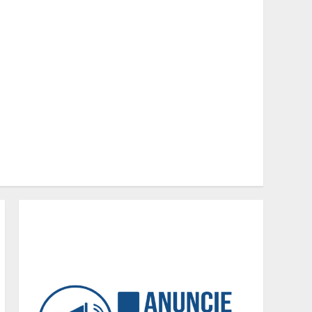
Em ato pelo fim do
feminicídio, Cristo
Redentor se iluminou na
cor laranja
2
A ordem dos alimentos
importa. Mas nem sempre
da mesma forma
3
Casa de apostas: por que a
maioria dos apostadores
perde dinheiro?
4