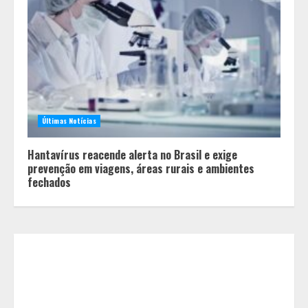
Minas+Doce- Feira e Festival da
Doçaria e Confeitaria Mineira
2
Últimas Notícias
Hantavírus reacende alerta no Brasil e exige
O Bloomsday hoje: 18 horas na vida
prevenção em viagens, áreas rurais e ambientes
de Dublin sob vigilância
fechados
3
Parque do Palácio tem
programação de família no Dia dos
Pais
4