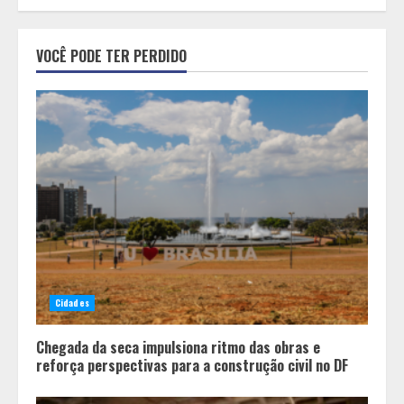
Minas+Doce- Feira e Festival da
VOCÊ PODE TER PERDIDO
Doçaria e Confeitaria Mineira
2
O Bloomsday hoje: 18 horas na vida
de Dublin sob vigilância
3
Parque do Palácio tem
programação de família no Dia dos
Cidades
Pais
4
Chegada da seca impulsiona ritmo das obras e
reforça perspectivas para a construção civil no DF