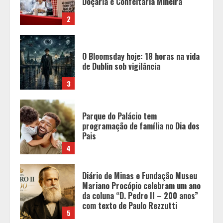
de Dublin sob vigilância
3
Parque do Palácio tem
programação de família no Dia dos
Pais
4
Diário de Minas e Fundação Museu
Mariano Procópio celebram um ano
da coluna “D. Pedro II – 200 anos”
com texto de Paulo Rezzutti
5
Chegada da seca impulsiona ritmo
das obras e reforça perspectivas
para a construção civil no DF
1