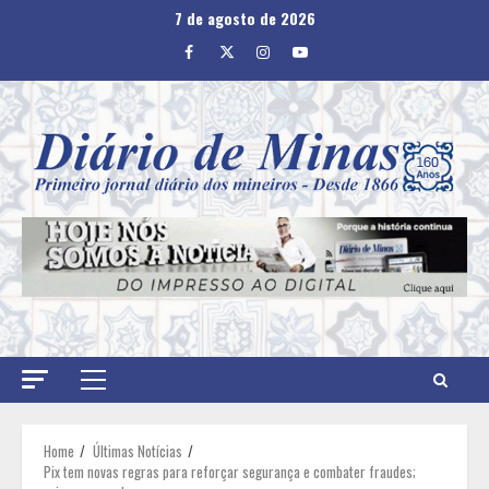
Skip
7 de agosto de 2026
to
Facebook
Twitter
Instagram
Youtube
content
Primary
Menu
Home
Últimas Notícias
Pix tem novas regras para reforçar segurança e combater fraudes;