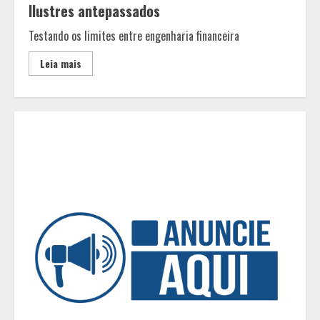
Ilustres antepassados
O Bloomsday hoje: 18 horas na vida
Testando os limites entre engenharia financeira
de Dublin sob vigilância
Leia mais
3
Parque do Palácio tem
programação de família no Dia dos
Pais
4
Diário de Minas e Fundação Museu
Mariano Procópio celebram um ano
da coluna “D. Pedro II – 200 anos”
com texto de Paulo Rezzutti
5
Chegada da seca impulsiona ritmo
das obras e reforça perspectivas