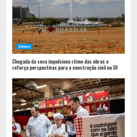
O Bloomsday hoje: 18 horas na vida
de Dublin sob vigilância
3
Parque do Palácio tem
programação de família no Dia dos
Cidades
Pais
4
Chegada da seca impulsiona ritmo das obras e
reforça perspectivas para a construção civil no DF