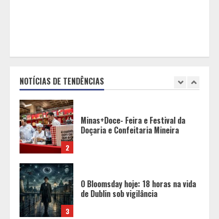
para a construção civil no DF
1
Minas+Doce- Feira e Festival da
Doçaria e Confeitaria Mineira
NOTÍCIAS DE TENDÊNCIAS
2
O Bloomsday hoje: 18 horas na vida
de Dublin sob vigilância
3
Parque do Palácio tem
programação de família no Dia dos
Pais
4