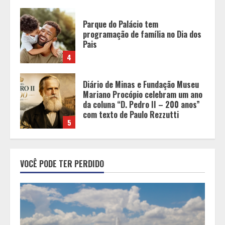
Diário de Minas e Fundação Museu
Mariano Procópio celebram um ano
da coluna “D. Pedro II – 200 anos”
com texto de Paulo Rezzutti
5
Chegada da seca impulsiona ritmo
das obras e reforça perspectivas
para a construção civil no DF
1
Minas+Doce- Feira e Festival da
VOCÊ PODE TER PERDIDO
Doçaria e Confeitaria Mineira
2