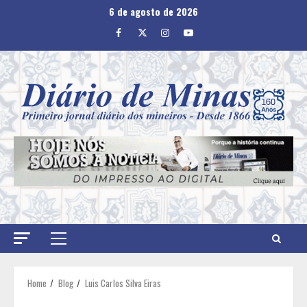
Skip
6 de agosto de 2026
to
Facebook
Twitter
Instagram
Youtube
content
Primary
Menu
Home
Blog
Luis Carlos Silva Eiras