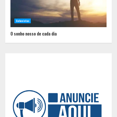
JEMG, em Pará de Minas
2
Colunistas
Grandes marcas, preços baixos e
uma causa que transforma vidas
O sonho nosso de cada dia
3
Tecnologia que “lê” o solo
transforma manejo agrícola e
comprova ganhos de produtividade
4
O esgotamento parental e os “pais
perfeitos” da internet: Como a
busca por uma criação idealizada
afeta a saúde mental da família
5