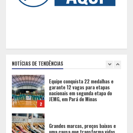
Tecnologia muda papel do
professor, que passa de
transmissor de conteúdo a
designer de experiências de
aprendizagem
1
Equipe conquista 22 medalhas e
garante 12 vagas para etapas
nacionais em segunda etapa do
JEMG, em Pará de Minas
NOTÍCIAS DE TENDÊNCIAS
2
Grandes marcas, preços baixos e
uma causa que transforma vidas
3
Tecnologia que “lê” o solo
transforma manejo agrícola e