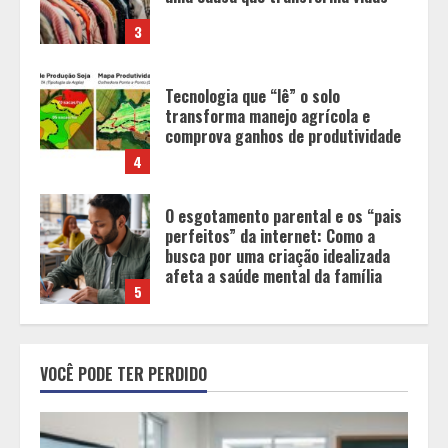
comprova ganhos de produtividade
4
O esgotamento parental e os “pais
perfeitos” da internet: Como a
busca por uma criação idealizada
afeta a saúde mental da família
5
Tecnologia muda papel do
professor, que passa de
transmissor de conteúdo a
designer de experiências de
aprendizagem
1
Equipe conquista 22 medalhas e
garante 12 vagas para etapas
VOCÊ PODE TER PERDIDO
nacionais em segunda etapa do
JEMG, em Pará de Minas
2