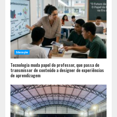
Grandes marcas, preços baixos e
uma causa que transforma vidas
3
Tecnologia que “lê” o solo
transforma manejo agrícola e
Educação
comprova ganhos de produtividade
4
Tecnologia muda papel do professor, que passa de
transmissor de conteúdo a designer de experiências
de aprendizagem