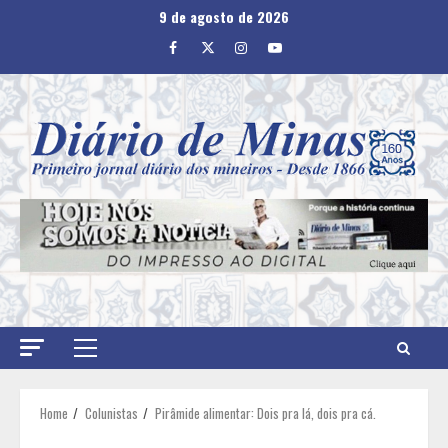
Skip
9 de agosto de 2026
to
Facebook
Twitter
Instagram
Youtube
content
Primary
Menu
Home
Colunistas
Pirâmide alimentar: Dois pra lá, dois pra cá.