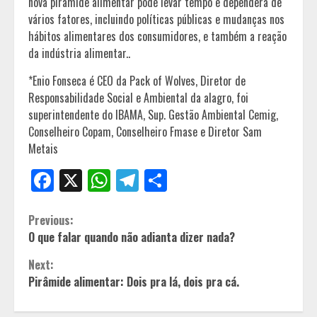
nova pirâmide alimentar pode levar tempo e dependerá de
vários fatores, incluindo políticas públicas e mudanças nos
hábitos alimentares dos consumidores, e também a reação
da indústria alimentar..
*Enio Fonseca é CEO da Pack of Wolves, Diretor de
Responsabilidade Social e Ambiental da alagro, foi
superintendente do IBAMA, Sup. Gestão Ambiental Cemig,
Conselheiro Copam, Conselheiro Fmase e Diretor Sam
Metais
Facebook
X
WhatsApp
Telegram
Share
Continue
Previous:
O que falar quando não adianta dizer nada?
Reading
Next:
Pirâmide alimentar: Dois pra lá, dois pra cá.