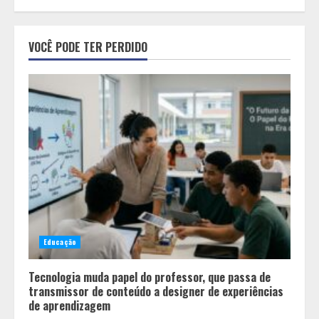
Equipe conquista 22 medalhas e
garante 12 vagas para etapas
VOCÊ PODE TER PERDIDO
nacionais em segunda etapa do
JEMG, em Pará de Minas
2
Grandes marcas, preços baixos e
uma causa que transforma vidas
3
Tecnologia que “lê” o solo
transforma manejo agrícola e
Educação
comprova ganhos de produtividade
4
Tecnologia muda papel do professor, que passa de
transmissor de conteúdo a designer de experiências
de aprendizagem