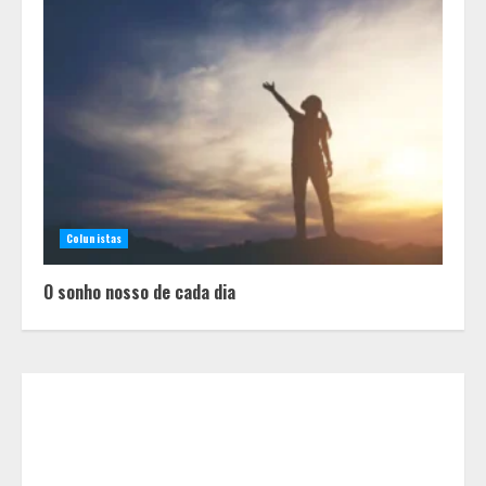
Equipe conquista 22 medalhas e
garante 12 vagas para etapas
nacionais em segunda etapa do
JEMG, em Pará de Minas
2
Colunistas
Grandes marcas, preços baixos e
uma causa que transforma vidas
O sonho nosso de cada dia
3
Tecnologia que “lê” o solo
transforma manejo agrícola e
comprova ganhos de produtividade
4