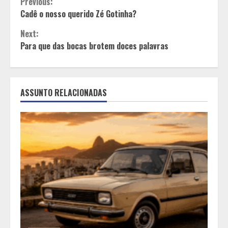
Continue
Previous:
Cadê o nosso querido Zé Gotinha?
Reading
Next:
Para que das bocas brotem doces palavras
ASSUNTO RELACIONADAS