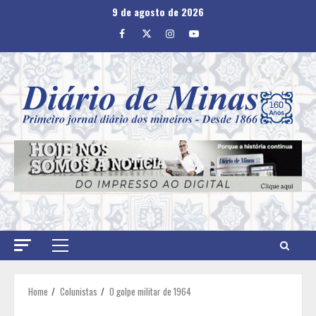
Skip
9 de agosto de 2026
to
Facebook
Twitter
Instagram
Youtube
content
Primary
Menu
Home
Colunistas
O golpe militar de 1964