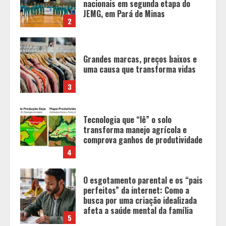
uma causa que transforma vidas
3
Tecnologia que “lê” o solo
transforma manejo agrícola e
comprova ganhos de produtividade
4
O esgotamento parental e os “pais
perfeitos” da internet: Como a
busca por uma criação idealizada
afeta a saúde mental da família
5
Tecnologia muda papel do
professor, que passa de
transmissor de conteúdo a
designer de experiências de
aprendizagem
1