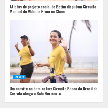
Atletas de projeto social de Betim disputam Circuito
Mundial de Vôlei de Praia na China
China já é o presente e empresas
brasileiras que ignoram esse
movimento perdem competitividade
2
Esporte
Após enchentes e tempestades,
linha emergencial já liberou R$ 89
Um convite ao bem-estar: Circuito Banco do Brasil de
milhões para reconstrução de
Corrida chega a Belo Horizonte
pequenos negócios em Minas
3