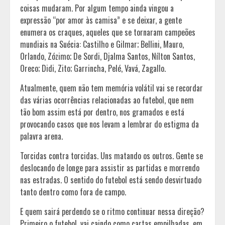
coisas mudaram. Por algum tempo ainda vingou a
expressão “por amor às camisa” e se deixar, a gente
enumera os craques, aqueles que se tornaram campeões
mundiais na Suécia: Castilho e Gilmar; Bellini, Mauro,
Orlando, Zózimo; De Sordi, Djalma Santos, Nílton Santos,
Oreco; Didi, Zito; Garrincha, Pelé, Vavá, Zagallo.
Atualmente, quem não tem memória volátil vai se recordar
das várias ocorrências relacionadas ao futebol, que nem
tão bom assim está por dentro, nos gramados e está
provocando casos que nos levam a lembrar do estigma da
palavra arena.
Torcidas contra torcidas. Uns matando os outros. Gente se
deslocando de longe para assistir as partidas e morrendo
nas estradas. O sentido do futebol está sendo desvirtuado
tanto dentro como fora de campo.
E quem sairá perdendo se o ritmo continuar nessa direção?
Primeiro o futebol, vai caindo como cartas empilhadas, em