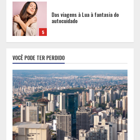
OAB-MG realiza a 1ª Conferência
Estadual da Advocacia Imobiliária
com especialistas de referência
nacional
1
China já é o presente e empresas
VOCÊ PODE TER PERDIDO
brasileiras que ignoram esse
movimento perdem competitividade
2
Após enchentes e tempestades,
linha emergencial já liberou R$ 89
milhões para reconstrução de
pequenos negócios em Minas
3
Encontro mundial das Cidades
Criativas da Gastronomia da