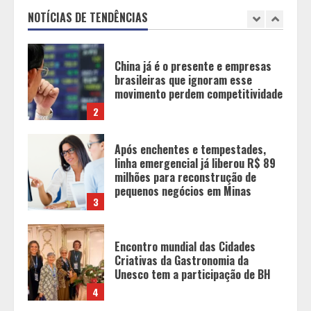
movimento perdem competitividade
NOTÍCIAS DE TENDÊNCIAS
2
Após enchentes e tempestades,
linha emergencial já liberou R$ 89
milhões para reconstrução de
pequenos negócios em Minas
3
Encontro mundial das Cidades
Criativas da Gastronomia da
Unesco tem a participação de BH
4
Das viagens à Lua à fantasia do
autocuidado
5