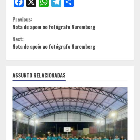
Facebook
X
WhatsApp
Telegram
Share
Continue
Previous:
Nota de apoio ao fotógrafo Nuremberg
Reading
Next:
Nota de apoio ao fotógrafo Nuremberg
ASSUNTO RELACIONADAS