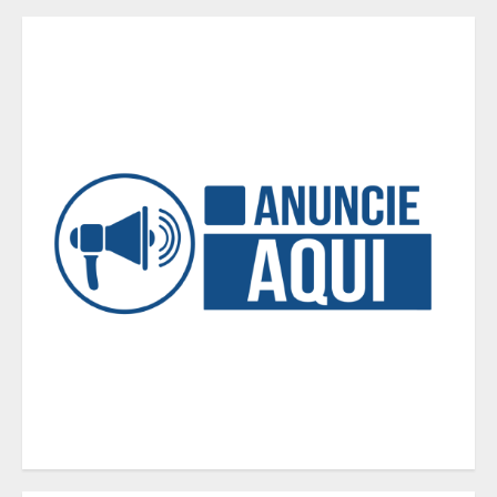
Encontro mundial das Cidades
Criativas da Gastronomia da
Unesco tem a participação de BH
4
Das viagens à Lua à fantasia do
autocuidado
5
OAB-MG realiza a 1ª Conferência
Estadual da Advocacia Imobiliária
com especialistas de referência
nacional
1
China já é o presente e empresas
brasileiras que ignoram esse