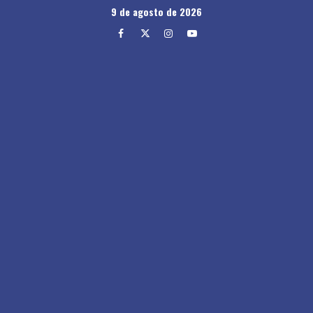
Skip
9 de agosto de 2026
to
Facebook
Twitter
Instagram
Youtube
content