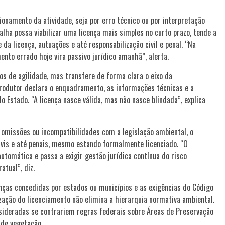
ionamento da atividade, seja por erro técnico ou por interpretação
lha possa viabilizar uma licença mais simples no curto prazo, tende a
a licença, autuações e até responsabilização civil e penal. “Na
nto errado hoje vira passivo jurídico amanhã”, alerta.
os de agilidade, mas transfere de forma clara o eixo da
rodutor declara o enquadramento, as informações técnicas e a
 Estado. “A licença nasce válida, mas não nasce blindada”, explica
 omissões ou incompatibilidades com a legislação ambiental, o
ivis e até penais, mesmo estando formalmente licenciado. “O
utomática e passa a exigir gestão jurídica contínua do risco
tual”, diz.
nças concedidas por estados ou municípios e as exigências do Código
ização do licenciamento não elimina a hierarquia normativa ambiental.
sideradas se contrariem regras federais sobre Áreas de Preservação
 de vegetação.