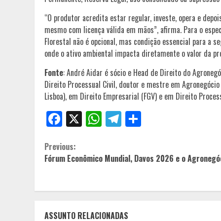
“O produtor acredita estar regular, investe, opera e depoi
mesmo com licença válida em mãos”, afirma. Para o especia
Florestal não é opcional, mas condição essencial para a 
onde o ativo ambiental impacta diretamente o valor da pr
Fonte
: André Aidar é sócio e Head de Direito do Agroneg
Direito Processual Civil, doutor e mestre em Agronegócio
Lisboa), em Direito Empresarial (FGV) e em Direito Process
Facebook
X
WhatsApp
Telegram
Share
Continue
Previous:
Fórum Econômico Mundial, Davos 2026 e o Agronegó
Reading
ASSUNTO RELACIONADAS