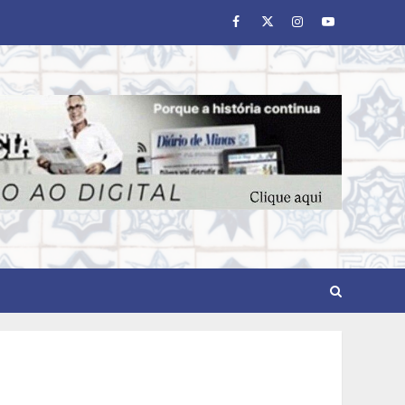
Facebook
Twitter
Instagram
Youtube
Concurso O Quilo é Nosso-
Restaurante Beggiato é
eleito o melhor