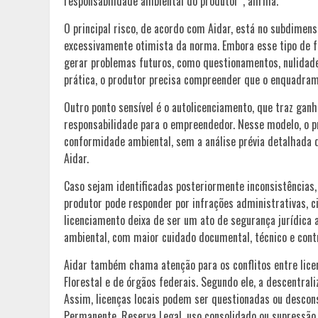
responsabilidade ambiental do produtor”, afirma.
O principal risco, de acordo com Aidar, está no subdimens
excessivamente otimista da norma. Embora esse tipo de fa
gerar problemas futuros, como questionamentos, nulidade d
prática, o produtor precisa compreender que o enquadrame
Outro ponto sensível é o autolicenciamento, que traz ganh
responsabilidade para o empreendedor. Nesse modelo, o p
conformidade ambiental, sem a análise prévia detalhada do
Aidar.
Caso sejam identificadas posteriormente inconsistências,
produtor pode responder por infrações administrativas, c
licenciamento deixa de ser um ato de segurança jurídica a
ambiental, com maior cuidado documental, técnico e contra
Aidar também chama atenção para os conflitos entre lice
Florestal e de órgãos federais. Segundo ele, a descentral
Assim, licenças locais podem ser questionadas ou descon
Permanente, Reserva Legal, uso consolidado ou supressão