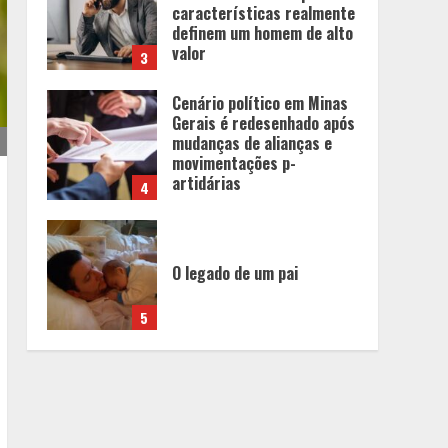
mudanças de alianças e
movimentações p-
artidárias
4
O legado de um pai
5
Eleições e economia:
incertezas políticas podem
influenciar investimentos e
o consumo em Minas
Gerais
1
Concurso O Quilo é Nosso-
Restaurante Beggiato é
eleito o melhor
restaurante a quilo de
Minas Gerais