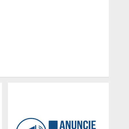
restaurante a quilo de
Minas Gerais
2
Dinheiro não basta:
mulheres revelam quais
características realmente
definem um homem de alto
valor
3
Cenário político em Minas
Gerais é redesenhado após
mudanças de alianças e
movimentações p-
artidárias
4
O legado de um pai
5