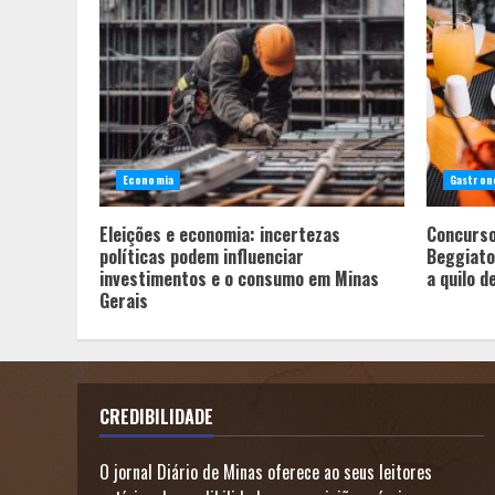
Economia
Gastron
Eleições e economia: incertezas
Concurso
políticas podem influenciar
Beggiato
investimentos e o consumo em Minas
a quilo d
Gerais
CREDIBILIDADE
O jornal Diário de Minas oferece ao seus leitores