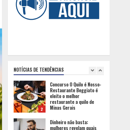
Eleições e economia:
incertezas políticas podem
influenciar investimentos e
o consumo em Minas
Gerais
1
Concurso O Quilo é Nosso-
Restaurante Beggiato é
eleito o melhor
restaurante a quilo de
NOTÍCIAS DE TENDÊNCIAS
Minas Gerais
2
Dinheiro não basta:
mulheres revelam quais
características realmente
definem um homem de alto
valor
3
Cenário político em Minas
Gerais é redesenhado após