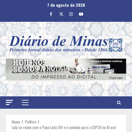
Skip
7 de agosto de 2026
to
Facebook
Twitter
Instagram
Youtube
content
Primary
Menu
Home
Política
Lula se reúne com o Papa Leão XIV e o convida para a COP30 no Brasil