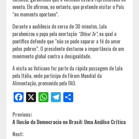
evento. Ele afirmou, no entanto, que pretende visitar o País
“no momento oportuno”.
Durante a audiência de cerca de 30 minutos, Lula
parabenizou o papa pela exortação
“Dilexi Te”
, na qual o
pontífice defende que “não se pode separar a fé do amor
pelos pobres”. O presidente destacou a importância de um
movimento global contra a desigualdade.
A visita ao Vaticano fez parte da rápida passagem de Lula
pela Itália, onde participa do Fórum Mundial da
Alimentação, promovido pela FAO.
Facebook
X
WhatsApp
Telegram
Share
Continue
Previous:
A Ilusão da Democracia no Brasil: Uma Análise Crítica
Reading
Next: