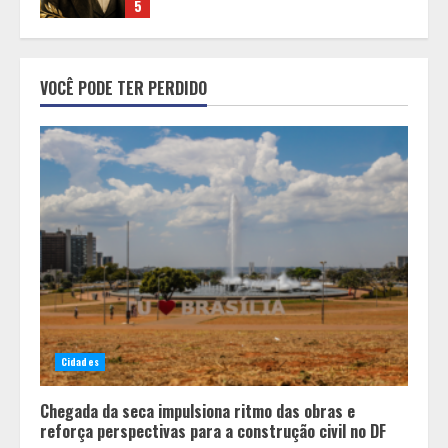
1
Minas+Doce- Feira e Festival da
VOCÊ PODE TER PERDIDO
Doçaria e Confeitaria Mineira
2
O Bloomsday hoje: 18 horas na vida
de Dublin sob vigilância
3
Parque do Palácio tem
programação de família no Dia dos
Cidades
Pais
4
Chegada da seca impulsiona ritmo das obras e
reforça perspectivas para a construção civil no DF