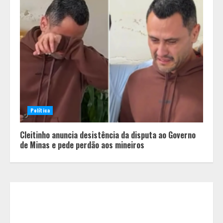
Minas+Doce- Feira e Festival da
Doçaria e Confeitaria Mineira
2
Política
O Bloomsday hoje: 18 horas na vida
Cleitinho anuncia desistência da disputa ao Governo
de Dublin sob vigilância
de Minas e pede perdão aos mineiros
3
Parque do Palácio tem
programação de família no Dia dos
Pais
4