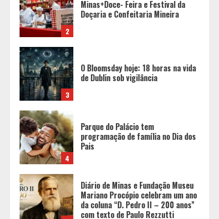
O Bloomsday hoje: 18 horas na vida
de Dublin sob vigilância
3
Parque do Palácio tem
programação de família no Dia dos
Pais
4
Diário de Minas e Fundação Museu
Mariano Procópio celebram um ano
da coluna “D. Pedro II – 200 anos”
com texto de Paulo Rezzutti
5
Chegada da seca impulsiona ritmo
das obras e reforça perspectivas
para a construção civil no DF