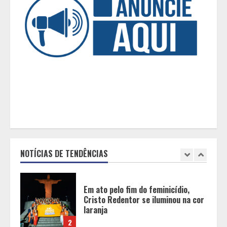
opções para presentear neste Dia
dos Pais
5
BH será a Capital da Cachaça com a
Expocachaça
1
Em ato pelo fim do feminicídio,
Cristo Redentor se iluminou na cor
laranja
NOTÍCIAS DE TENDÊNCIAS
2
A ordem dos alimentos importa.
Mas nem sempre da mesma forma
3