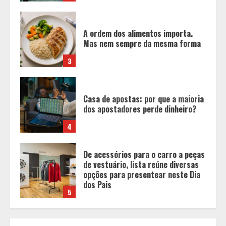
Casa de apostas: por que a maioria
dos apostadores perde dinheiro?
4
De acessórios para o carro a peças
de vestuário, lista reúne diversas
opções para presentear neste Dia
dos Pais
5
BH será a Capital da Cachaça com a
Expocachaça
1
Em ato pelo fim do feminicídio,