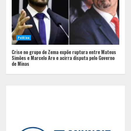
Em ato pelo fim do feminicídio,
Cristo Redentor se iluminou na cor
laranja
2
Política
Crise no grupo de Zema expõe ruptura entre Mateus
A ordem dos alimentos importa.
Simões e Marcelo Aro e acirra disputa pelo Governo
Mas nem sempre da mesma forma
de Minas
3
Casa de apostas: por que a maioria
dos apostadores perde dinheiro?
4
De acessórios para o carro a peças
de vestuário, lista reúne diversas