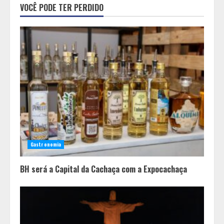
VOCÊ PODE TER PERDIDO
Cristo Redentor se iluminou na cor
laranja
2
A ordem dos alimentos importa.
Mas nem sempre da mesma forma
3
Casa de apostas: por que a maioria
dos apostadores perde dinheiro?
Gastronomia
4
BH será a Capital da Cachaça com a Expocachaça