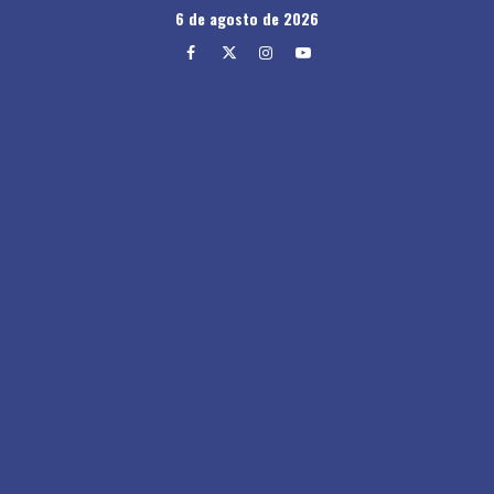
Skip
6 de agosto de 2026
to
Facebook
Twitter
Instagram
Youtube
content