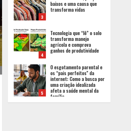
Tecnologia que “lê” o solo
transforma manejo
agrícola e comprova
ganhos de produtividade
4
O esgotamento parental e
os “pais perfeitos” da
internet: Como a busca por
uma criação idealizada
afeta a saúde mental da
5
família
Tecnologia muda papel do
professor, que passa de
transmissor de conteúdo a
designer de experiências
de aprendizagem
1
Equipe conquista 22
medalhas e garante 12