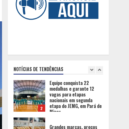
uma criação idealizada
afeta a saúde mental da
5
família
Tecnologia muda papel do
professor, que passa de
transmissor de conteúdo a
designer de experiências
de aprendizagem
1
Equipe conquista 22
medalhas e garante 12
NOTÍCIAS DE TENDÊNCIAS
vagas para etapas
nacionais em segunda
etapa do JEMG, em Pará de
2
Minas
Grandes marcas, preços
baixos e uma causa que
transforma vidas
3