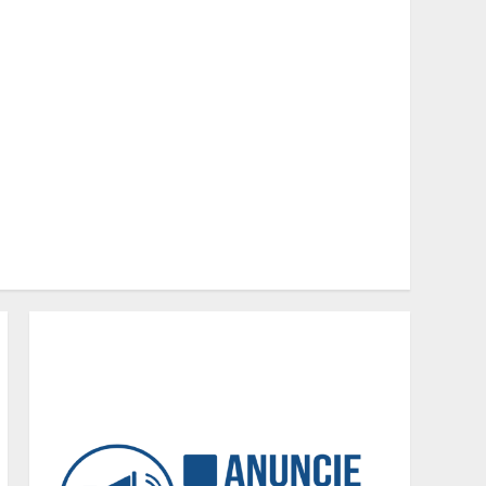
Equipe conquista 22
medalhas e garante 12
vagas para etapas
nacionais em segunda
etapa do JEMG, em Pará de
2
Minas
Grandes marcas, preços
baixos e uma causa que
transforma vidas
3
Tecnologia que “lê” o solo
transforma manejo
agrícola e comprova
ganhos de produtividade
4
O esgotamento parental e
os “pais perfeitos” da
internet: Como a busca por