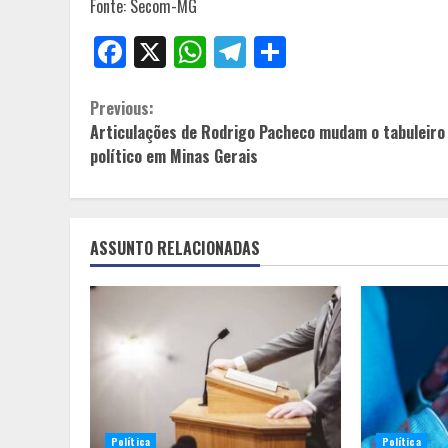
Fonte: Secom-MG
Facebook
X
WhatsApp
Telegram
Share
Continue
Previous:
Articulações de Rodrigo Pacheco mudam o tabuleiro
Reading
político em Minas Gerais
ASSUNTO RELACIONADAS
Política
Política