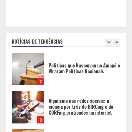
1
Políticas que Nasceram no Amapá e
Viraram Políticas Nacionais
NOTÍCIAS DE TENDÊNCIAS
2
Alpinismo nas redes sociais: a
ciência por trás do BIRGing e do
CORFing praticados na internet
3
Fui impactado, agora é tarde!
4