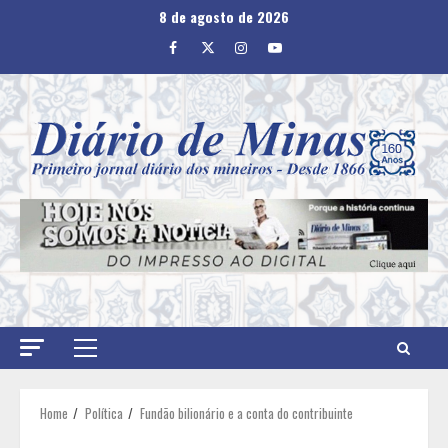
Skip
8 de agosto de 2026
to
Facebook
Twitter
Instagram
Youtube
content
Primary
Menu
Home
Política
Fundão bilionário e a conta do contribuinte