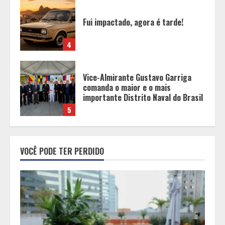
Vice-Almirante Gustavo Garriga
comanda o maior e o mais
importante Distrito Naval do Brasil
5
Mercure Belo Horizonte Savassi
inaugura novo espaço com o
Delicatto Restaurante
1
Políticas que Nasceram no Amapá e
VOCÊ PODE TER PERDIDO
Viraram Políticas Nacionais
2
Alpinismo nas redes sociais: a
ciência por trás do BIRGing e do