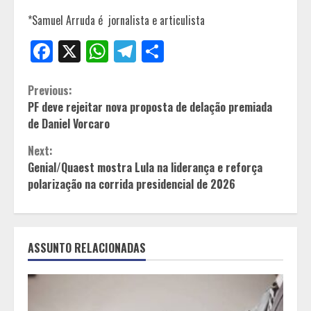
*Samuel Arruda é jornalista e articulista
Facebook
X
WhatsApp
Telegram
Share
Continue
Previous:
PF deve rejeitar nova proposta de delação premiada
Reading
de Daniel Vorcaro
Next:
Genial/Quaest mostra Lula na liderança e reforça
polarização na corrida presidencial de 2026
ASSUNTO RELACIONADAS