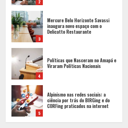
3
Políticas que Nasceram no Amapá e
Viraram Políticas Nacionais
4
Alpinismo nas redes sociais: a
ciência por trás do BIRGing e do
CORFing praticados na internet
5
Tecnologia que “lê” o solo
transforma manejo agrícola e
comprova ganhos de produtividade
1