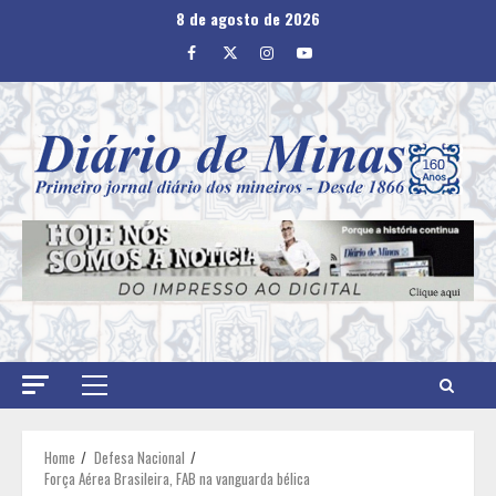
Skip
8 de agosto de 2026
to
Facebook
Twitter
Instagram
Youtube
content
Primary
Menu
Home
Defesa Nacional
Força Aérea Brasileira, FAB na vanguarda bélica