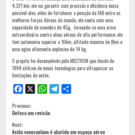
4.321 km; ele vai garantir com precisão e eficiência única
possível alvo, além de fortalecer a posição da FAB entre as
melhores Forças Aéreas do mundo, ele conta com uma
capacidade de manobra de 45g, tornando-se uma arma
extraordinária contra alvos aéreos de alta performance; ele
tem autonomia superior a 10km, altitude máxima de 8km e
uma ogiva altamente explosiva de 14 kg.
O projeto foi desenvolvido pela MECTRON que desde de
1994 utilizou de novas tecnologias para ultrapassar as
limitações de antes.
Facebook
X
WhatsApp
Telegram
Share
Continue
Previous:
Defesa em revisão
Reading
Next:
Avião venezuelano é abatido em espaço aéreo