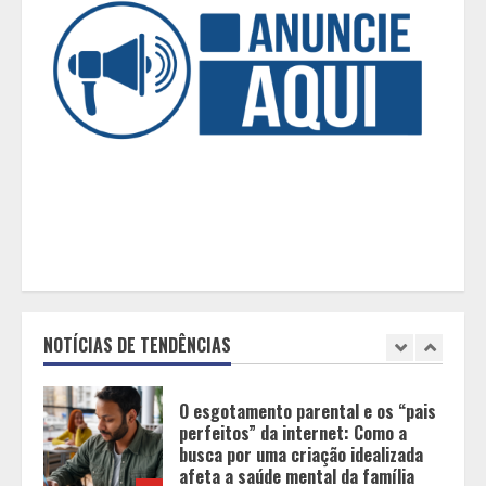
ciência por trás do BIRGing e do
CORFing praticados na internet
5
Tecnologia que “lê” o solo
transforma manejo agrícola e
comprova ganhos de produtividade
1
O esgotamento parental e os “pais
perfeitos” da internet: Como a
busca por uma criação idealizada
afeta a saúde mental da família
NOTÍCIAS DE TENDÊNCIAS
2
Mercure Belo Horizonte Savassi
inaugura novo espaço com o
Delicatto Restaurante