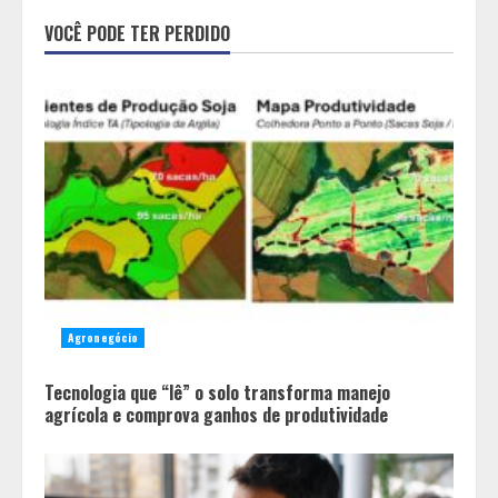
O esgotamento parental e os “pais
perfeitos” da internet: Como a
VOCÊ PODE TER PERDIDO
busca por uma criação idealizada
afeta a saúde mental da família
2
Mercure Belo Horizonte Savassi
inaugura novo espaço com o
Delicatto Restaurante
3
Políticas que Nasceram no Amapá e
Viraram Políticas Nacionais
Agronegócio
4
Tecnologia que “lê” o solo transforma manejo
agrícola e comprova ganhos de produtividade