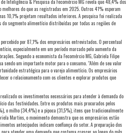
e de Inteligência & Pesquisa da Fecomércio MG revela que 48,4% dos
ão melhores do que as registradas em 2025. Outros 41% esperam
as 10,1% projetam resultados inferiores. A pesquisa foi realizada
do segmento alimentício distribuídas por todas as regiões de
é percebido por 87,1% dos empresários entrevistados. O percentual
mentício, especialmente em um período marcado pelo aumento da
ebrações. Segundo a economista da Fecomércio MG, Gabriela Filipe
ua sendo um importante motor para o consumo. “Além de seu valor
rtunidade estratégica para o varejo alimentício. Os empresários
lecer o relacionamento com os clientes e explorar produtos que
ealizado os investimentos necessários para atender à demanda do
ício das festividades. Entre os produtos mais procurados pelos
), o milho (34,4%) e a pipoca (31,5%), itens que tradicionalmente
riela Martins, o movimento demonstra que os empresários estão
stimentos antecipados indicam confiança do setor. A preparação dos
is para atender uma demanda que costuma crescer ao longo do mês,