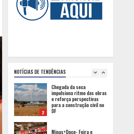
Peregrinação do Instituto
Hesed com imagem de São
Miguel chega a Montes
Claros no dia 7 de Agosto
1
Chegada da seca
impulsiona ritmo das obras
e reforça perspectivas
para a construção civil no
NOTÍCIAS DE TENDÊNCIAS
DF
2
Minas+Doce- Feira e
Festival da Doçaria e
Confeitaria Mineira
3
O Bloomsday hoje: 18 horas