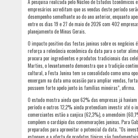
A pesquisa realizada pelo Núcleo de Estudos Econômicos 
empresários acreditam que as vendas deste período ser
desempenho semelhante ao do ano anterior, enquanto apen
entre os dias 19 e 27 de maio de 2026 com 402 empresas 
planejamento de Minas Gerais.
O impacto positivo das festas juninas sobre os negócios 
reforça a relevância econômica da data para o setor ali
procura por ingredientes e produtos tradicionais das cel
Martins, o levantamento demonstra que a tradição contin
cultural, a Festa Junina tem se consolidado como uma opo
enxergam na data uma ocasião para ampliar vendas, forta
possuem forte apelo junto às famílias mineiras”, afirma.
O estudo mostra ainda que 62% das empresas já haviam r
período e outros 12,2% ainda pretendiam investir até o in
comerciantes estão a canjica (62,3%), o amendoim (60,1%
compõem o cardápio das comemorações juninas. Para Gab
preparados para aproveitar o potencial da data. “Os inve
estoques e a oferta de produtos típicos são fundamenta