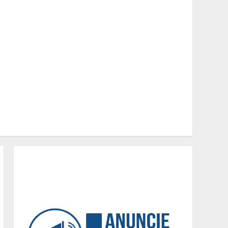
para a construção civil no
DF
2
Minas+Doce- Feira e
Festival da Doçaria e
Confeitaria Mineira
3
O Bloomsday hoje: 18 horas
na vida de Dublin sob
vigilância
4
Parque do Palácio tem
programação de família no
Dia dos Pais
5