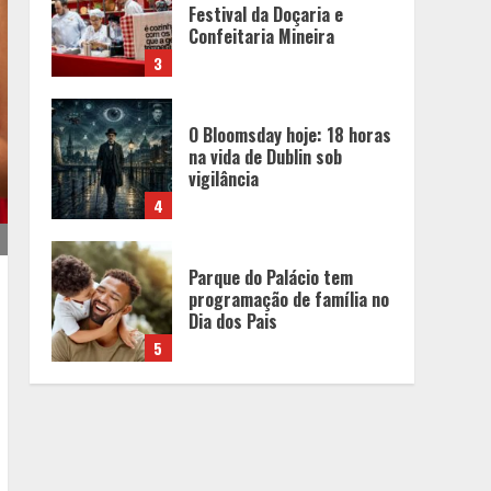
na vida de Dublin sob
vigilância
4
Parque do Palácio tem
programação de família no
Dia dos Pais
5
Peregrinação do Instituto
Hesed com imagem de São
Miguel chega a Montes
Claros no dia 7 de Agosto
1
Chegada da seca
impulsiona ritmo das obras
e reforça perspectivas
para a construção civil no
DF
2