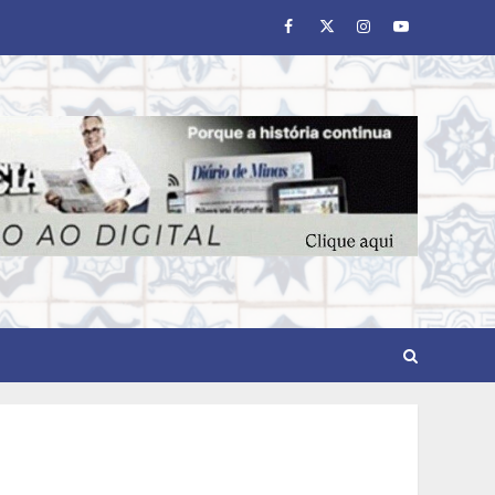
Facebook
Twitter
Instagram
Youtube
Chegada da seca
impulsiona ritmo das obras
e reforça perspectivas