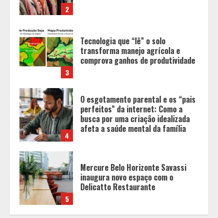
3
O esgotamento parental e os “pais
perfeitos” da internet: Como a
busca por uma criação idealizada
afeta a saúde mental da família
4
Mercure Belo Horizonte Savassi
inaugura novo espaço com o
Delicatto Restaurante
5
Equipe conquista 22 medalhas e
garante 12 vagas para etapas
nacionais em segunda etapa do
JEMG, em Pará de Minas
1