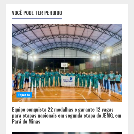
Grandes marcas, preços baixos e
VOCÊ PODE TER PERDIDO
uma causa que transforma vidas
2
Tecnologia que “lê” o solo
transforma manejo agrícola e
comprova ganhos de produtividade
3
O esgotamento parental e os “pais
perfeitos” da internet: Como a
busca por uma criação idealizada
Esporte
afeta a saúde mental da família
4
Equipe conquista 22 medalhas e garante 12 vagas
para etapas nacionais em segunda etapa do JEMG, em
Pará de Minas