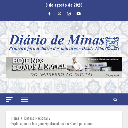
Skip
8 de agosto de 2026
to
Facebook
Twitter
Instagram
Youtube
content
Primary
Menu
Home
Defesa Nacional
Exploração da Margem Equatorial puxa o Brasil para cima