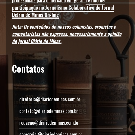
profissionais para o mercado em geral.
Termo de
participação no Jornalismo Colaborativo do Jornal
Diário de Minas On-line
Nota: Os conteúdos de nossos colunistas, cronistas e
comentaristas não expressa, necessariamente a opinião
do jornal Diário de Minas.
Contatos
diretoria@diariodeminas.com.br
contato@diariodeminas.com.br
redacao@diariodeminas.com.br
comercial@diariodeminas.com.br