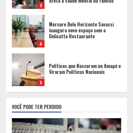
4
Políticas que Nasceram no Amapá e
Viraram Políticas Nacionais
5
Grandes marcas, preços baixos e
uma causa que transforma vidas
1
Tecnologia que “lê” o solo
VOCÊ PODE TER PERDIDO
transforma manejo agrícola e
comprova ganhos de produtividade
2