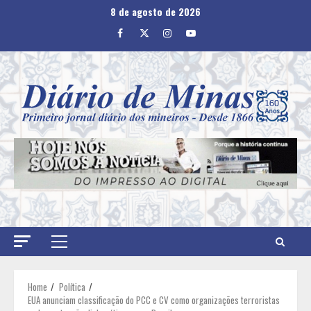
Skip
8 de agosto de 2026
to
Facebook
Twitter
Instagram
Youtube
content
Primary
Menu
Home
Política
EUA anunciam classificação do PCC e CV como organizações terroristas