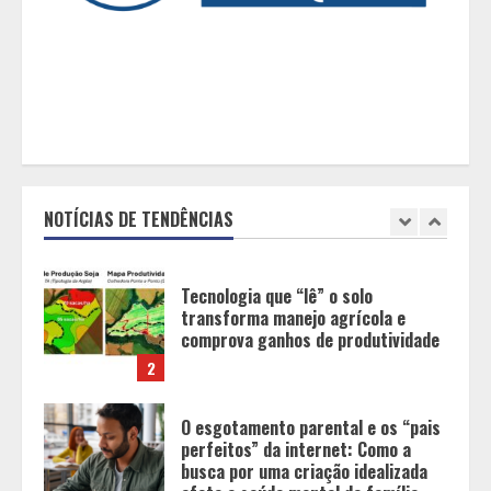
Grandes marcas, preços baixos e
uma causa que transforma vidas
1
Tecnologia que “lê” o solo
transforma manejo agrícola e
comprova ganhos de produtividade
NOTÍCIAS DE TENDÊNCIAS
2
O esgotamento parental e os “pais
perfeitos” da internet: Como a
busca por uma criação idealizada
afeta a saúde mental da família
3
Mercure Belo Horizonte Savassi
inaugura novo espaço com o
Delicatto Restaurante