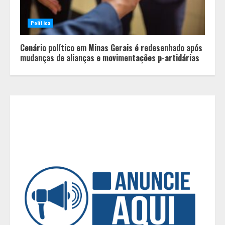
2
Política
O esgotamento parental e os “pais
perfeitos” da internet: Como a
Cenário político em Minas Gerais é redesenhado após
busca por uma criação idealizada
mudanças de alianças e movimentações p-artidárias
afeta a saúde mental da família
3
Mercure Belo Horizonte Savassi
inaugura novo espaço com o
Delicatto Restaurante
4
Políticas que Nasceram no Amapá e
Viraram Políticas Nacionais
5