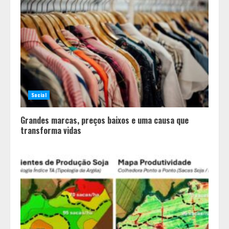
O esgotamento parental e os “pais
perfeitos” da internet: Como a
busca por uma criação idealizada
afeta a saúde mental da família
3
Mercure Belo Horizonte Savassi
inaugura novo espaço com o
Social
Delicatto Restaurante
4
Grandes marcas, preços baixos e uma causa que
transforma vidas