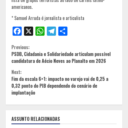
lista de grupos terroristas ao lado de cartéis latino-
americanos.
* Samuel Arruda é jornalista e articulista
Facebook
X
WhatsApp
Telegram
Share
Continue
Previous:
PSDB, Cidadania e Solidariedade articulam possível
Reading
candidatura de Aécio Neves ao Planalto em 2026
Next:
Fim da escala 6×1: impacto no varejo vai de 0,25 a
0,32 ponto do PIB dependendo do cenário de
implantação
ASSUNTO RELACIONADAS