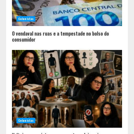
Colunistas
O vendaval nas ruas e a tempestade no bolso do
consumidor
Em ato pelo fim do feminicídio,
Cristo Redentor se iluminou na cor
laranja
2
Colunistas
A ordem dos alimentos importa.
Mas nem sempre da mesma forma