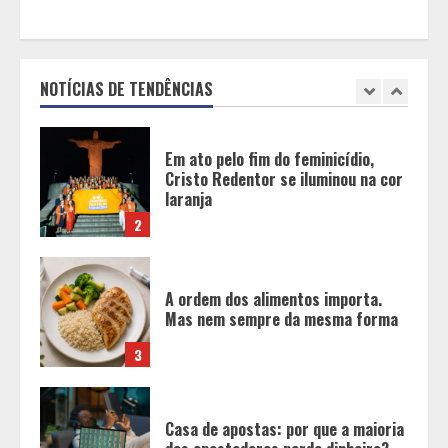
Em ato pelo fim do feminicídio,
Cristo Redentor se iluminou na cor
laranja
NOTÍCIAS DE TENDÊNCIAS
2
A ordem dos alimentos importa.
Mas nem sempre da mesma forma
3
Casa de apostas: por que a maioria
dos apostadores perde dinheiro?
4
De acessórios para o carro a peças
de vestuário, lista reúne diversas