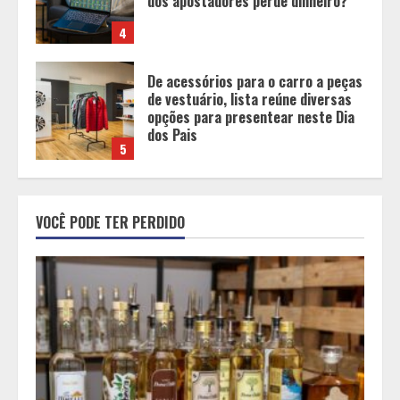
opções para presentear neste Dia
dos Pais
5
BH será a Capital da Cachaça com a
Expocachaça
1
Em ato pelo fim do feminicídio,
VOCÊ PODE TER PERDIDO
Cristo Redentor se iluminou na cor
laranja
2
A ordem dos alimentos importa.
Mas nem sempre da mesma forma
3