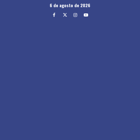
Skip
6 de agosto de 2026
to
Facebook
Twitter
Instagram
Youtube
content