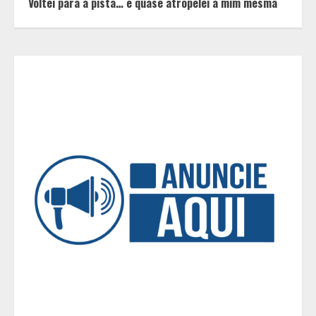
Voltei para a pista… e quase atropelei a mim mesma
3
Casa de apostas: por que a maioria
dos apostadores perde dinheiro?
4
De acessórios para o carro a peças
de vestuário, lista reúne diversas
opções para presentear neste Dia
dos Pais
5
BH será a Capital da Cachaça com a
Expocachaça
1