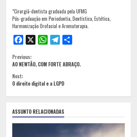
*Cirurgiã-dentista graduada pela UFMG
Pós-graduação em Periodontia, Dentística, Estética,
Harmonização Orofacial e Aromaterapia.
Facebook
X
WhatsApp
Telegram
Share
Continue
Previous:
AO NEWTÃO, COM FORTE ABRAÇO.
Reading
Next:
O direito digital e a LGPD
ASSUNTO RELACIONADAS