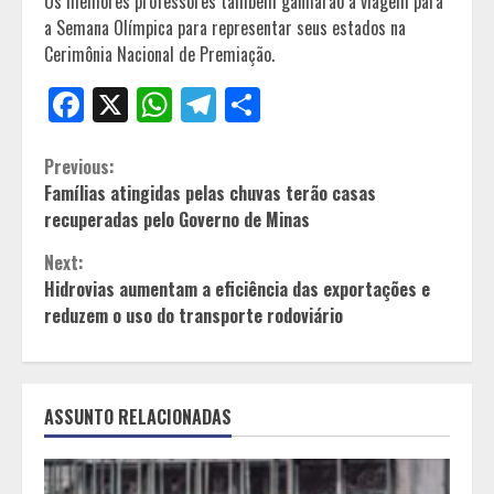
Os melhores professores também ganharão a viagem para
a Semana Olímpica para representar seus estados na
Cerimônia Nacional de Premiação.
Facebook
X
WhatsApp
Telegram
Share
Continue
Previous:
Famílias atingidas pelas chuvas terão casas
Reading
recuperadas pelo Governo de Minas
Next:
Hidrovias aumentam a eficiência das exportações e
reduzem o uso do transporte rodoviário
ASSUNTO RELACIONADAS