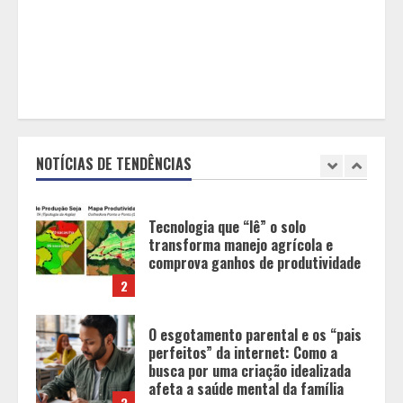
Grandes marcas, preços baixos e
uma causa que transforma vidas
1
Tecnologia que “lê” o solo
transforma manejo agrícola e
comprova ganhos de produtividade
NOTÍCIAS DE TENDÊNCIAS
2
O esgotamento parental e os “pais
perfeitos” da internet: Como a
busca por uma criação idealizada
afeta a saúde mental da família
3
Mercure Belo Horizonte Savassi
inaugura novo espaço com o
Delicatto Restaurante
4