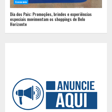
Economia
O esgotamento parental e os “pais
Dia dos Pais: Promoções, brindes e experiências
perfeitos” da internet: Como a
especiais movimentam os shoppings de Belo
busca por uma criação idealizada
Horizonte
afeta a saúde mental da família
3
Mercure Belo Horizonte Savassi
inaugura novo espaço com o
Delicatto Restaurante
4
Políticas que Nasceram no Amapá e
Viraram Políticas Nacionais
5