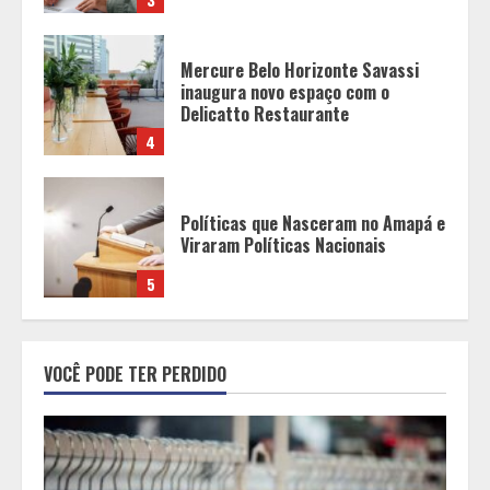
Políticas que Nasceram no Amapá e
Viraram Políticas Nacionais
5
Grandes marcas, preços baixos e
uma causa que transforma vidas
1
Tecnologia que “lê” o solo
VOCÊ PODE TER PERDIDO
transforma manejo agrícola e
comprova ganhos de produtividade
2
O esgotamento parental e os “pais