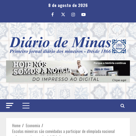
Skip
8 de agosto de 2026
to
Facebook
Twitter
Instagram
Youtube
content
Primary
Menu
Home
Economia
Escolas mineiras são convidadas a participar de olimpíada nacional