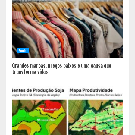
perfeitos” da internet: Como a
busca por uma criação idealizada
afeta a saúde mental da família
3
Mercure Belo Horizonte Savassi
inaugura novo espaço com o
Social
Delicatto Restaurante
4
Grandes marcas, preços baixos e uma causa que
transforma vidas