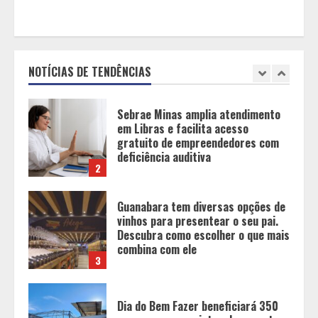
Sebrae Minas amplia atendimento
em Libras e facilita acesso
gratuito de empreendedores com
deficiência auditiva
NOTÍCIAS DE TENDÊNCIAS
2
Guanabara tem diversas opções de
vinhos para presentear o seu pai.
Descubra como escolher o que mais
combina com ele
3
Dia do Bem Fazer beneficiará 350
pessoas com projetos de esporte e
inclusão em Ijaci (MG)
4
Setor de Segurança Privada lança