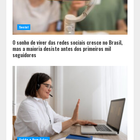
Dia do Bem Fazer beneficiará 350
pessoas com projetos de esporte e
Social
inclusão em Ijaci (MG)
4
O sonho de viver das redes sociais cresce no Brasil,
mas a maioria desiste antes dos primeiros mil
seguidores
Saúde e Bem-Estar