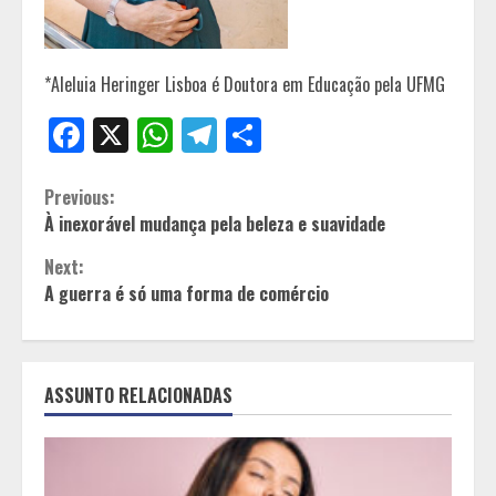
*Aleluia Heringer Lisboa é Doutora em Educação pela UFMG
Facebook
X
WhatsApp
Telegram
Share
Continue
Previous:
À inexorável mudança pela beleza e suavidade
Reading
Next:
A guerra é só uma forma de comércio
ASSUNTO RELACIONADAS