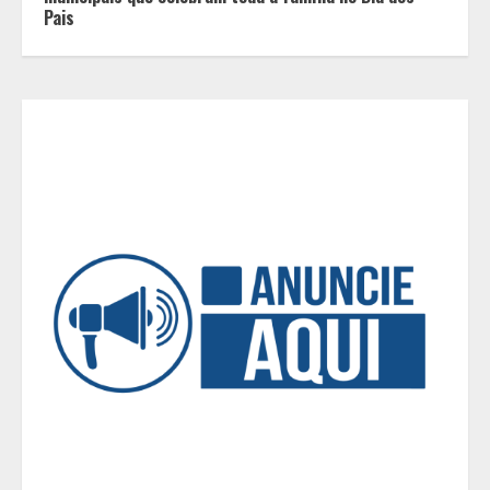
Pais
combina com ele
3
Dia do Bem Fazer beneficiará 350
pessoas com projetos de esporte e
inclusão em Ijaci (MG)
4
Setor de Segurança Privada lança
campanha de enfrentamento à
violência contra a mulher
5
O sonho de viver das redes sociais
cresce no Brasil, mas a maioria
desiste antes dos primeiros mil
seguidores
1