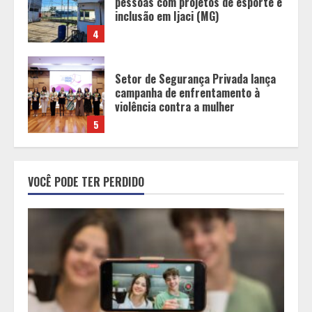
campanha de enfrentamento à
violência contra a mulher
5
O sonho de viver das redes sociais
cresce no Brasil, mas a maioria
desiste antes dos primeiros mil
seguidores
1
Sebrae Minas amplia atendimento
em Libras e facilita acesso
VOCÊ PODE TER PERDIDO
gratuito de empreendedores com
deficiência auditiva
2
Guanabara tem diversas opções de
vinhos para presentear o seu pai.
Descubra como escolher o que mais
combina com ele
3