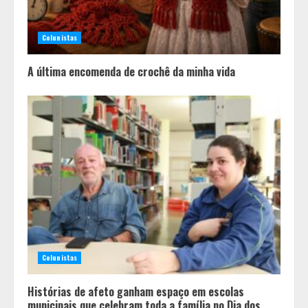
Colunistas
A última encomenda de crochê da minha vida
Sebrae Minas amplia atendimento
em Libras e facilita acesso
gratuito de empreendedores com
deficiência auditiva
2
Colunistas
Guanabara tem diversas opções de
Histórias de afeto ganham espaço em escolas
vinhos para presentear o seu pai.
municipais que celebram toda a família no Dia dos
Descubra como escolher o que mais