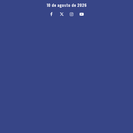
Skip
10 de agosto de 2026
to
Facebook
Twitter
Instagram
Youtube
content