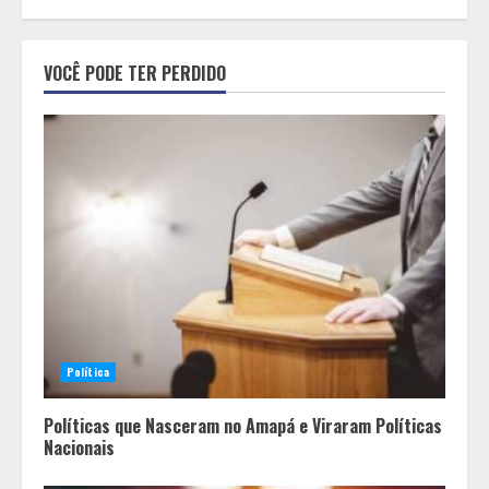
Alpinismo nas redes sociais: a
VOCÊ PODE TER PERDIDO
ciência por trás do BIRGing e do
CORFing praticados na internet
2
Fui impactado, agora é tarde!
3
Vice-Almirante Gustavo Garriga
comanda o maior e o mais
Política
importante Distrito Naval do Brasil
4
Políticas que Nasceram no Amapá e Viraram Políticas
Nacionais