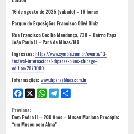
16 de agosto de 2025 (sábado) – 16 horas
Parque de Exposições Francisco Olivé Diniz
Rua Francisco Cecílio Mendonça, 738 – Bairro Papa
João Paulo II – Pará de Minas/MG
Ingressos:
https://www.sympla.com.br/evento/13-
festival-internacional-dipanas-blues-chicago-
edition/2870080
Informações:
www.dipanasblues.com.br
Facebook
X
WhatsApp
Telegram
Share
Continue
Previous:
Dom Pedro II – 200 Anos – Museu Mariano Procópio:
Reading
“um Museu com Alma”