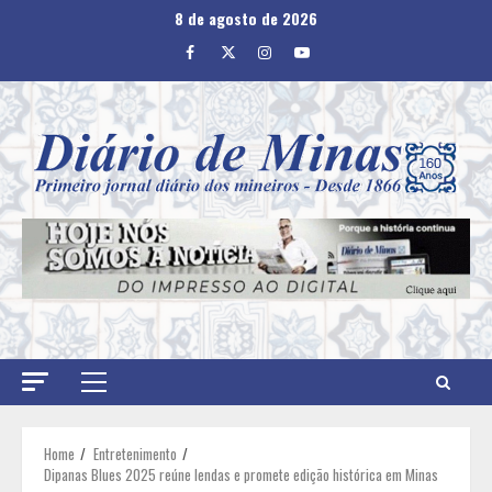
Skip
8 de agosto de 2026
to
Facebook
Twitter
Instagram
Youtube
content
Primary
Menu
Home
Entretenimento
Dipanas Blues 2025 reúne lendas e promete edição histórica em Minas