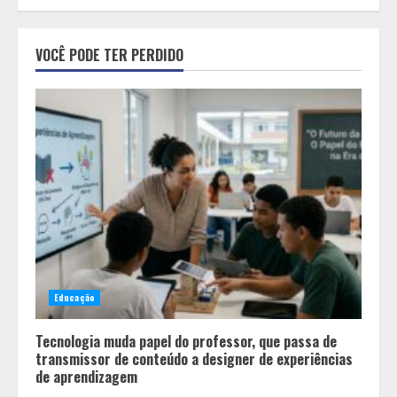
Equipe conquista 22 medalhas e
garante 12 vagas para etapas
VOCÊ PODE TER PERDIDO
nacionais em segunda etapa do
JEMG, em Pará de Minas
2
Grandes marcas, preços baixos e
uma causa que transforma vidas
3
Tecnologia que “lê” o solo
transforma manejo agrícola e
Educação
comprova ganhos de produtividade
4
Tecnologia muda papel do professor, que passa de
transmissor de conteúdo a designer de experiências
de aprendizagem