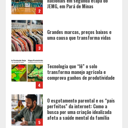
uma causa que transforma vidas
3
Tecnologia que “lê” o solo
transforma manejo agrícola e
comprova ganhos de produtividade
4
O esgotamento parental e os “pais
perfeitos” da internet: Como a
busca por uma criação idealizada
afeta a saúde mental da família
5
Tecnologia muda papel do
professor, que passa de
transmissor de conteúdo a
designer de experiências de
aprendizagem
1