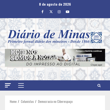
Skip
8 de agosto de 2026
to
Facebook
Twitter
Instagram
Youtube
content
Primary
Menu
Home
Colunistas
Democracia no Ciberespaço