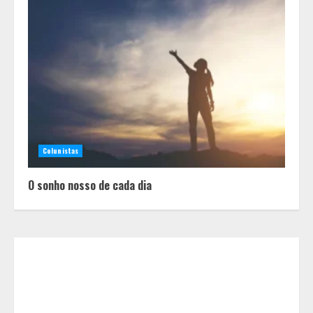
Equipe conquista 22 medalhas e
garante 12 vagas para etapas
nacionais em segunda etapa do
JEMG, em Pará de Minas
2
Colunistas
Grandes marcas, preços baixos e
uma causa que transforma vidas
O sonho nosso de cada dia
3
Tecnologia que “lê” o solo
transforma manejo agrícola e
comprova ganhos de produtividade
4