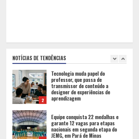
O terroir de Diamantina, o melhor
do mundo para a saúde humana
1
Tecnologia muda papel do
professor, que passa de
transmissor de conteúdo a
designer de experiências de
NOTÍCIAS DE TENDÊNCIAS
aprendizagem
2
Equipe conquista 22 medalhas e
garante 12 vagas para etapas
nacionais em segunda etapa do
JEMG, em Pará de Minas
3
Grandes marcas, preços baixos e
uma causa que transforma vidas