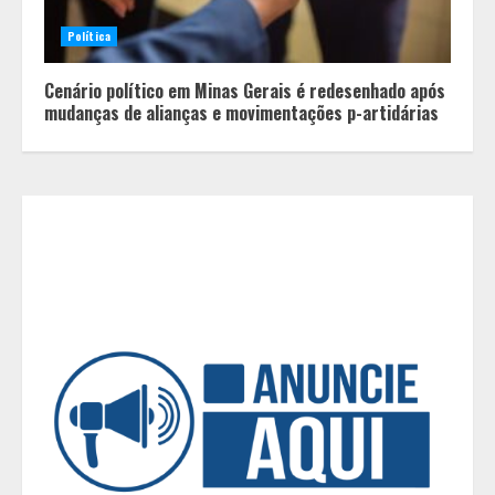
Política
Equipe conquista 22 medalhas e
garante 12 vagas para etapas
Cenário político em Minas Gerais é redesenhado após
nacionais em segunda etapa do
mudanças de alianças e movimentações p-artidárias
JEMG, em Pará de Minas
3
Grandes marcas, preços baixos e
uma causa que transforma vidas
4
Tecnologia que “lê” o solo
transforma manejo agrícola e
comprova ganhos de produtividade
5