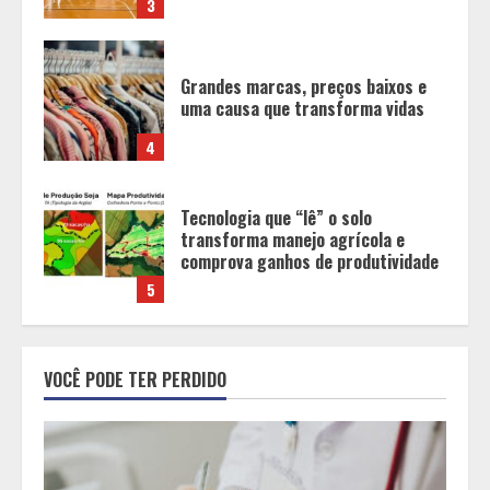
4
Tecnologia que “lê” o solo
transforma manejo agrícola e
comprova ganhos de produtividade
5
O terroir de Diamantina, o melhor
do mundo para a saúde humana
1
Tecnologia muda papel do
professor, que passa de
VOCÊ PODE TER PERDIDO
transmissor de conteúdo a
designer de experiências de
aprendizagem
2