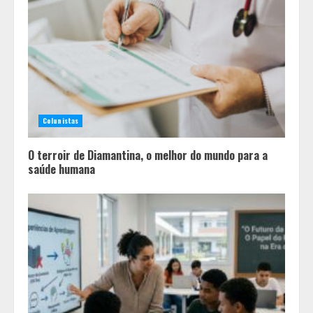
Equipe conquista 22 medalhas e
garante 12 vagas para etapas
nacionais em segunda etapa do
JEMG, em Pará de Minas
3
Grandes marcas, preços baixos e
uma causa que transforma vidas
Colunistas
4
O terroir de Diamantina, o melhor do mundo para a
saúde humana