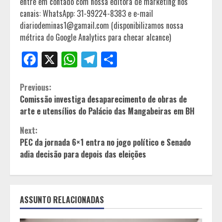
entre em contado com nossa editora de marketing nos
canais: WhatsApp: 31-99224-8383 e e-mail
diariodeminas1@gamail.com (disponibilizamos nossa
métrica do Google Analytics para checar alcance)
Facebook
X
WhatsApp
Telegram
Share
Continue
Previous:
Comissão investiga desaparecimento de obras de
Reading
arte e utensílios do Palácio das Mangabeiras em BH
Next:
PEC da jornada 6×1 entra no jogo político e Senado
adia decisão para depois das eleições
ASSUNTO RELACIONADAS