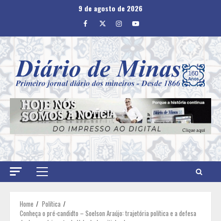
Skip
9 de agosto de 2026
to
Facebook
Twitter
Instagram
Youtube
content
Primary
Menu
Home
Política
Conheça o pré-candidto – Soelson Araújo: trajetória política e a defesa