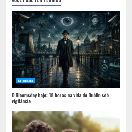
programação de família no Dia dos
Pais
2
Diário de Minas e Fundação Museu
Mariano Procópio celebram um ano
da coluna “D. Pedro II – 200 anos”
com texto de Paulo Rezzutti
3
Inadimplência de aluguel em Minas
Gerais registra alta e chega à
Colunistas
segunda maior taxa de 2026
4
O Bloomsday hoje: 18 horas na vida de Dublin sob
vigilância