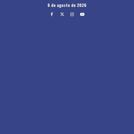
Skip
6 de agosto de 2026
to
Facebook
Twitter
Instagram
Youtube
content