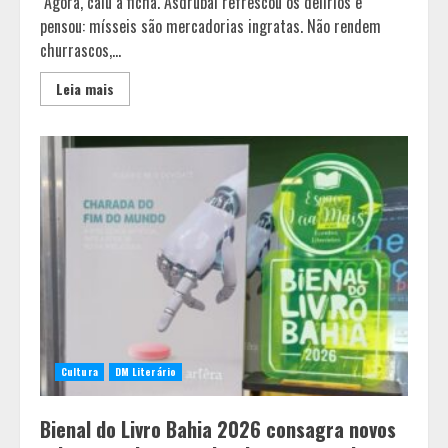
Agora, caiu a ficha. Asdrúbal refrescou os delírios e
pensou: mísseis são mercadorias ingratas. Não rendem
churrascos,...
Leia mais
Cultura
DM Literário
Bienal do Livro Bahia 2026 consagra novos