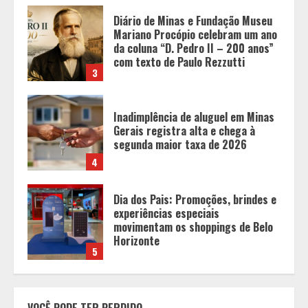
Inadimplência de aluguel em Minas
Gerais registra alta e chega à
segunda maior taxa de 2026
4
Dia dos Pais: Promoções, brindes e
experiências especiais
movimentam os shoppings de Belo
Horizonte
5
O Bloomsday hoje: 18 horas na vida
de Dublin sob vigilância
1
Parque do Palácio tem
VOCÊ PODE TER PERDIDO