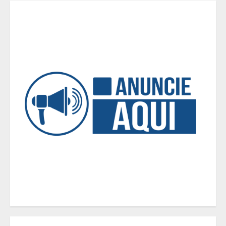
Tecnologia que “lê” o solo
transforma manejo agrícola e
comprova ganhos de produtividade
4
O esgotamento parental e os “pais
perfeitos” da internet: Como a
busca por uma criação idealizada
afeta a saúde mental da família
5
Tecnologia muda papel do
professor, que passa de
transmissor de conteúdo a
designer de experiências de
aprendizagem
1
Equipe conquista 22 medalhas e
garante 12 vagas para etapas
nacionais em segunda etapa do