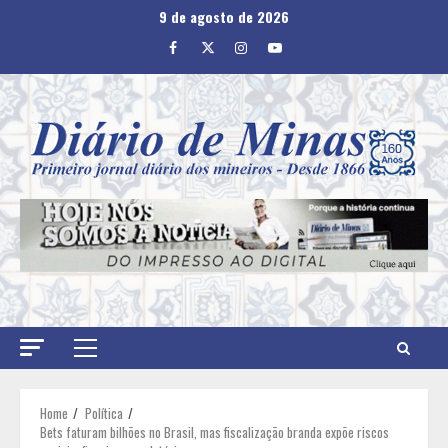
Skip
9 de agosto de 2026
to
Facebook
Twitter
Instagram
Youtube
content
Primary
Menu
Home
Política
Bets faturam bilhões no Brasil, mas fiscalização branda expõe riscos