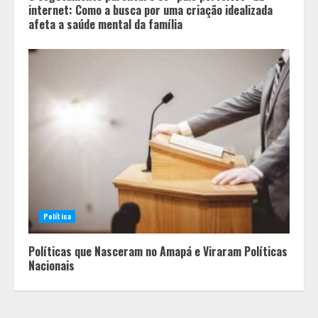
internet: Como a busca por uma criação idealizada
afeta a saúde mental da família
Equipe conquista 22 medalhas e
garante 12 vagas para etapas
nacionais em segunda etapa do
JEMG, em Pará de Minas
2
Política
Grandes marcas, preços baixos e
Políticas que Nasceram no Amapá e Viraram Políticas
uma causa que transforma vidas
Nacionais
3