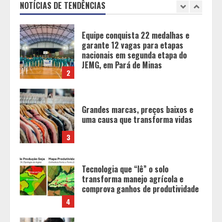
JEMG, em Pará de Minas
NOTÍCIAS DE TENDÊNCIAS
2
Grandes marcas, preços baixos e
uma causa que transforma vidas
3
Tecnologia que “lê” o solo
transforma manejo agrícola e
comprova ganhos de produtividade
4
O esgotamento parental e os “pais
perfeitos” da internet: Como a
busca por uma criação idealizada
afeta a saúde mental da família
5