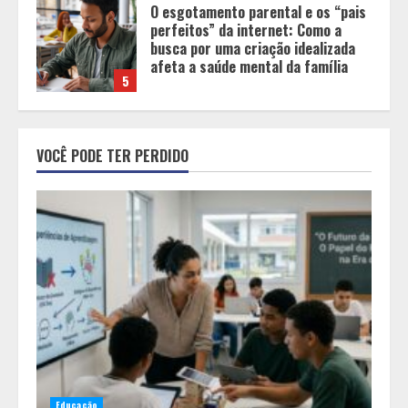
Tecnologia muda papel do
professor, que passa de
transmissor de conteúdo a
designer de experiências de
aprendizagem
1
Equipe conquista 22 medalhas e
garante 12 vagas para etapas
VOCÊ PODE TER PERDIDO
nacionais em segunda etapa do
JEMG, em Pará de Minas
2
Grandes marcas, preços baixos e
uma causa que transforma vidas
3
Tecnologia que “lê” o solo
transforma manejo agrícola e
Educação