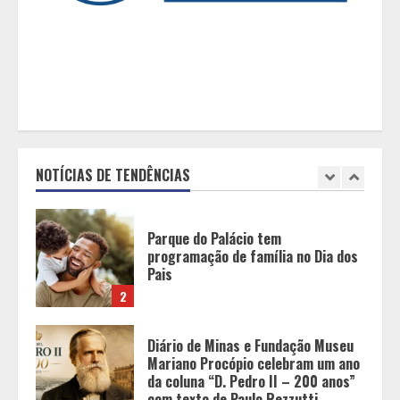
O Bloomsday hoje: 18 horas na vida
de Dublin sob vigilância
1
Parque do Palácio tem
programação de família no Dia dos
Pais
NOTÍCIAS DE TENDÊNCIAS
2
Diário de Minas e Fundação Museu
Mariano Procópio celebram um ano
da coluna “D. Pedro II – 200 anos”
com texto de Paulo Rezzutti
3
Inadimplência de aluguel em Minas
Gerais registra alta e chega à
segunda maior taxa de 2026