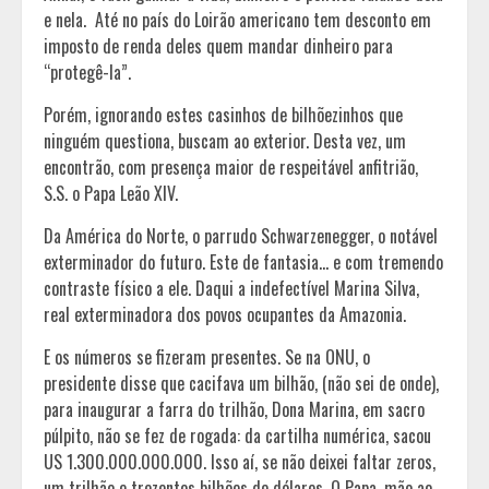
e nela. Até no país do Loirão americano tem desconto em
imposto de renda deles quem mandar dinheiro para
“protegê-la”.
Porém, ignorando estes casinhos de bilhõezinhos que
ninguém questiona, buscam ao exterior. Desta vez, um
encontrão, com presença maior de respeitável anfitrião,
S.S. o Papa Leão XIV.
Da América do Norte, o parrudo Schwarzenegger, o notável
exterminador do futuro. Este de fantasia… e com tremendo
contraste físico a ele. Daqui a indefectível Marina Silva,
real exterminadora dos povos ocupantes da Amazonia.
E os números se fizeram presentes. Se na ONU, o
presidente disse que cacifava um bilhão, (não sei de onde),
para inaugurar a farra do trilhão, Dona Marina, em sacro
púlpito, não se fez de rogada: da cartilha numérica, sacou
US 1.300.000.000.000. Isso aí, se não deixei faltar zeros,
um trilhão e trezentos bilhões de dólares. O Papa, mão ao