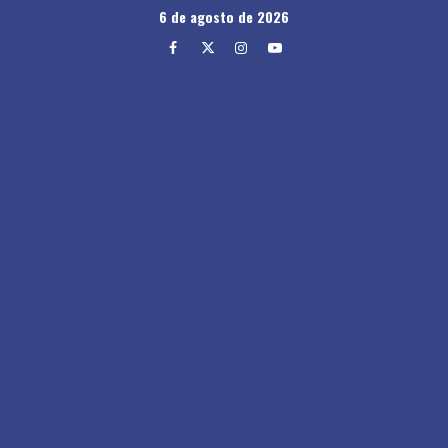
Skip
6 de agosto de 2026
to
Facebook
Twitter
Instagram
Youtube
content