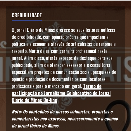
CREDIBILIDADE
O jornal Diário de Minas oferece ao seus leitores notícias
de credibilidade, com opinião própria que impactam a
política e a economia através de articulistas de renome e
respeito. Muito deles com carreira profissional neste
jornal. Além disso, oferta espaços de destaque para sua
publicidade, além de oferecer assessoria e consultoria
especial em projetos de comunicação social, pesquisas de
opinião e produção de documentários com locutores
profissionais para o mercado em geral.
Termo de
participação no Jornalismo Colaborativo do Jornal
Diário de Minas On-line
Nota: Os conteúdos de nossos colunistas, cronistas e
comentaristas não expressa, necessariamente a opinião
do jornal Diário de Minas.