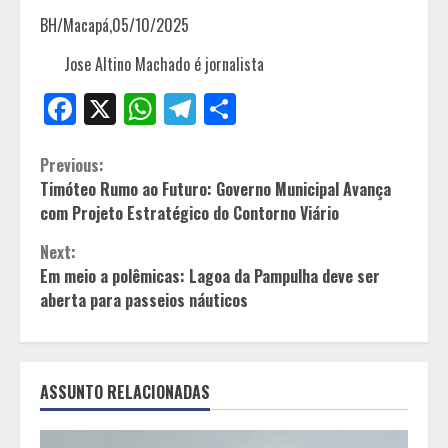
BH/Macapá,05/10/2025
Jose Altino Machado é jornalista
Facebook
X
WhatsApp
Telegram
Share
Continue
Previous:
Timóteo Rumo ao Futuro: Governo Municipal Avança
Reading
com Projeto Estratégico do Contorno Viário
Next:
Em meio a polêmicas: Lagoa da Pampulha deve ser
aberta para passeios náuticos
ASSUNTO RELACIONADAS