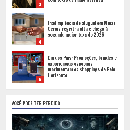
4
Dia dos Pais: Promoções, brindes e
experiências especiais
movimentam os shoppings de Belo
Horizonte
5
O Bloomsday hoje: 18 horas na vida
de Dublin sob vigilância
1
Parque do Palácio tem
VOCÊ PODE TER PERDIDO
programação de família no Dia dos
Pais
2