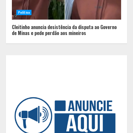
Política
Diário de Minas e Fundação Museu
Mariano Procópio celebram um ano
Cleitinho anuncia desistência da disputa ao Governo
da coluna “D. Pedro II – 200 anos”
de Minas e pede perdão aos mineiros
com texto de Paulo Rezzutti
3
Inadimplência de aluguel em Minas
Gerais registra alta e chega à
segunda maior taxa de 2026
4
Dia dos Pais: Promoções, brindes e
experiências especiais
movimentam os shoppings de Belo
Horizonte
5