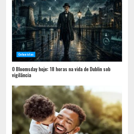
Diário de Minas e Fundação Museu
Mariano Procópio celebram um ano
da coluna “D. Pedro II – 200 anos”
com texto de Paulo Rezzutti
3
Inadimplência de aluguel em Minas
Gerais registra alta e chega à
Colunistas
segunda maior taxa de 2026
4
O Bloomsday hoje: 18 horas na vida de Dublin sob
vigilância