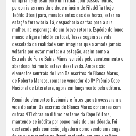
cumpria religiosamente um ritual: com passos lentos,
percorria as ruas da cidade mineira de Filadélfia (hoje
Teófilo Otoni) para, minutos antes das dez horas, estar na
estação ferroviária. Lá, despacharia cartas para a sua
mulher, na esperança de um breve retorno. Espécie de louco
manso e figura folclórica local, Tussa seguia sua vida
descolada da realidade sem imaginar que a amada jamais
voltaria por estar morta; e a estação, assim como a
Estrada de Ferro Bahia-Minas, vencida pelo sucateamento e
abandono, há muito estava desativada. Ambas são
elementos centrais do livro Os escritos de Blanca Mares,
de Roberto Marcos, romance vencedor do 8º Prêmio Cepe
Nacional de Literatura, agora em lançamento pela editora.
Reunindo elementos ficcionais e fatos que atravessaram a
vida do autor, Os escritos de Blanca Mares concorreu com
outras 411 obras no último certame da Cepe Editora,
mantendo-se inédita por pouco mais de uma década. Foi
destacada pela comissão julgadora como sendo uma saga
épica que mergulha no Brasil profundo, em que a crítica