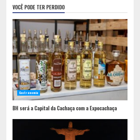
Em ato pelo fim do feminicídio,
VOCÊ PODE TER PERDIDO
Cristo Redentor se iluminou na cor
laranja
2
A ordem dos alimentos importa.
Mas nem sempre da mesma forma
3
Casa de apostas: por que a maioria
dos apostadores perde dinheiro?
Gastronomia
4
BH será a Capital da Cachaça com a Expocachaça