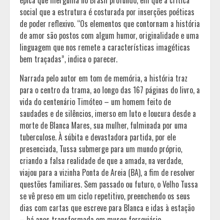
social que a estrutura é costurada por inserções poéticas
de poder reflexivo. “Os elementos que contornam a história
de amor são postos com algum humor, originalidade e uma
linguagem que nos remete a características imagéticas
bem traçadas”, indica o parecer.
Narrada pelo autor em tom de memória, a história traz
para o centro da trama, ao longo das 167 páginas do livro, a
vida do centenário Timóteo – um homem feito de
saudades e de silêncios, imerso em luto e loucura desde a
morte de Blanca Mares, sua mulher, fulminada por uma
tuberculose. À súbita e devastadora partida, por ele
presenciada, Tussa submerge para um mundo próprio,
criando a falsa realidade de que a amada, na verdade,
viajou para a vizinha Ponta de Areia (BA), a fim de resolver
questões familiares. Sem passado ou futuro, o Velho Tussa
se vê preso em um ciclo repetitivo, preenchendo os seus
dias com cartas que escreve para Blanca e idas à estação
– há anos transformada em museu ferroviário.