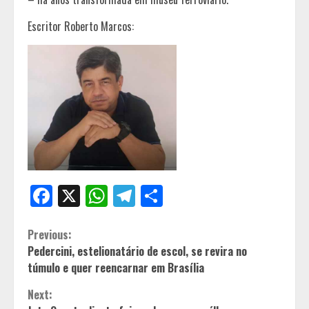
Escritor Roberto Marcos:
Facebook
X
WhatsApp
Telegram
Share
Continue
Previous:
Pedercini, estelionatário de escol, se revira no
Reading
túmulo e quer reencarnar em Brasília
Next: