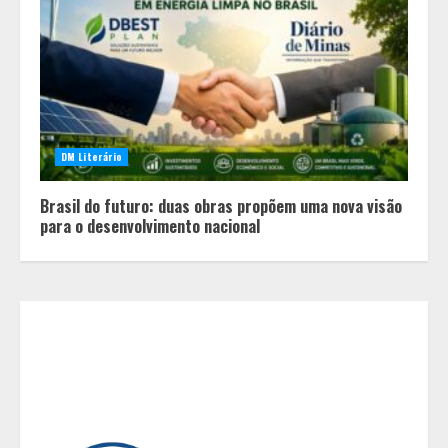
Em ato pelo fim do feminicídio,
Cristo Redentor se iluminou na cor
laranja
2
DM Literário
A ordem dos alimentos importa.
Brasil do futuro: duas obras propõem uma nova visão
Mas nem sempre da mesma forma
para o desenvolvimento nacional
3
Casa de apostas: por que a maioria
dos apostadores perde dinheiro?
4
De acessórios para o carro a peças