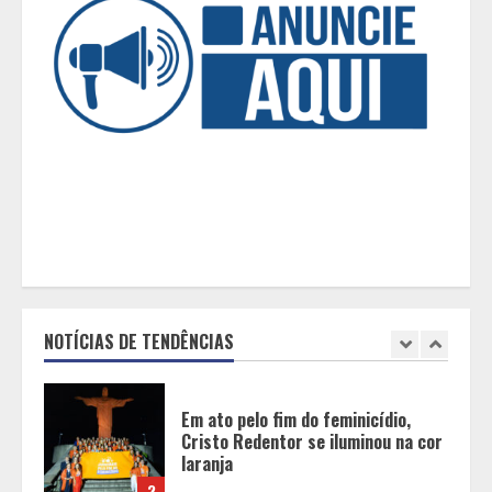
de vestuário, lista reúne diversas
opções para presentear neste Dia
dos Pais
5
BH será a Capital da Cachaça com a
Expocachaça
1
Em ato pelo fim do feminicídio,
Cristo Redentor se iluminou na cor
laranja
NOTÍCIAS DE TENDÊNCIAS
2
A ordem dos alimentos importa.
Mas nem sempre da mesma forma
3