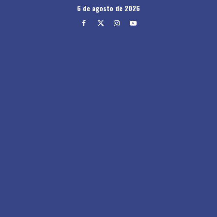
Skip
6 de agosto de 2026
to
Facebook
Twitter
Instagram
Youtube
content