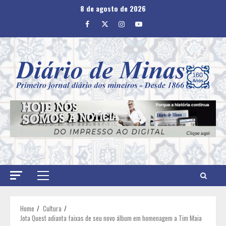
Skip
8 de agosto de 2026
to
Facebook
Twitter
Instagram
Youtube
content
Primary
Menu
Home
Cultura
Jota Quest adianta faixas de seu novo álbum em homenagem a Tim Maia