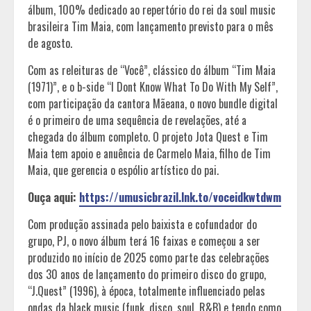
álbum, 100% dedicado ao repertório do rei da soul music
brasileira Tim Maia, com lançamento previsto para o mês
de agosto.
Com as releituras de “Você”, clássico do álbum “Tim Maia
(1971)”, e o b-side “I Dont Know What To Do With My Self”,
com participação da cantora Mãeana, o novo bundle digital
é o primeiro de uma sequência de revelações, até a
chegada do álbum completo. O projeto Jota Quest e Tim
Maia tem apoio e anuência de Carmelo Maia, filho de Tim
Maia, que gerencia o espólio artístico do pai.
Ouça aqui:
https://umusicbrazil.lnk.to/voceidkwtdwm
Com produção assinada pelo baixista e cofundador do
grupo, PJ, o novo álbum terá 16 faixas e começou a ser
produzido no início de 2025 como parte das celebrações
dos 30 anos de lançamento do primeiro disco do grupo,
“J.Quest” (1996), à época, totalmente influenciado pelas
ondas da black music (funk, disco, soul, R&B) e tendo como