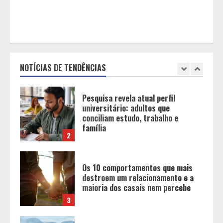
fase
1
Pesquisa revela atual perfil
universitário: adultos que
conciliam estudo, trabalho e
família
NOTÍCIAS DE TENDÊNCIAS
2
Os 10 comportamentos que mais
destroem um relacionamento e a
maioria dos casais nem percebe
3
Você sabia que o frio também afeta
os pneus? Veja cuidados
fundamentais antes de pegar a
estrada no inverno
4