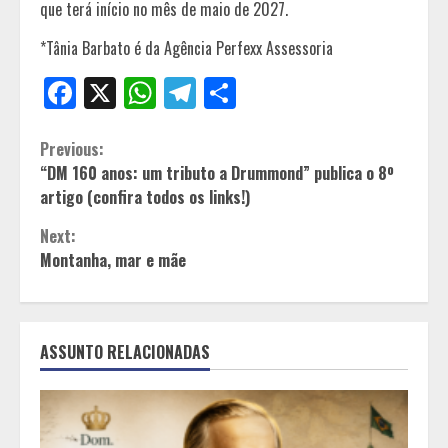
que terá início no mês de maio de 2027.
*Tânia Barbato é da Agência Perfexx Assessoria
Facebook
X
WhatsApp
Telegram
Share
Continue
Previous:
“DM 160 anos: um tributo a Drummond” publica o 8º
Reading
artigo (confira todos os links!)
Next:
Montanha, mar e mãe
ASSUNTO RELACIONADAS