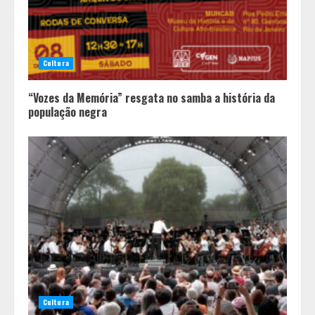
Cultura
“Vozes da Memória” resgata no samba a história da
população negra
Pesquisa revela atual perfil
universitário: adultos que
conciliam estudo, trabalho e
família
2
Cultura