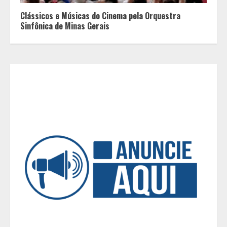
Os 10 comportamentos que mais
destroem um relacionamento e a
Clássicos e Músicas do Cinema pela Orquestra
maioria dos casais nem percebe
Sinfônica de Minas Gerais
3
Você sabia que o frio também afeta
os pneus? Veja cuidados
fundamentais antes de pegar a
estrada no inverno
4
Projeto em análise no Senado pode
transformar o WhatsApp em um
canal menos confiável para os
usuários, diz especialista
5
Entrada na escolinha não significa
o fim da amamentação: 6 dicas
para manter o aleitamento nessa