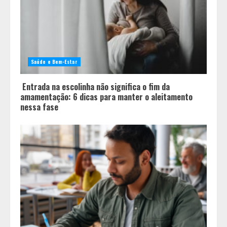
maioria dos casais nem percebe
3
Você sabia que o frio também afeta
os pneus? Veja cuidados
Saúde e Bem-Estar
fundamentais antes de pegar a
estrada no inverno
4
Entrada na escolinha não significa o fim da
amamentação: 6 dicas para manter o aleitamento
nessa fase