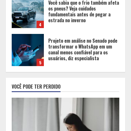
Projeto em análise no Senado pode
transformar o WhatsApp em um
canal menos confiável para os
usuários, diz especialista
5
Entrada na escolinha não significa
o fim da amamentação: 6 dicas
para manter o aleitamento nessa
fase
1
Pesquisa revela atual perfil
universitário: adultos que
VOCÊ PODE TER PERDIDO
conciliam estudo, trabalho e
família
2
Os 10 comportamentos que mais
destroem um relacionamento e a