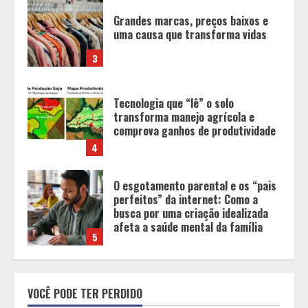
Tecnologia que “lê” o solo
transforma manejo agrícola e
comprova ganhos de produtividade
4
O esgotamento parental e os “pais
perfeitos” da internet: Como a
busca por uma criação idealizada
afeta a saúde mental da família
5
Tecnologia muda papel do
professor, que passa de
transmissor de conteúdo a
designer de experiências de
aprendizagem
1
Equipe conquista 22 medalhas e
garante 12 vagas para etapas
VOCÊ PODE TER PERDIDO
nacionais em segunda etapa do