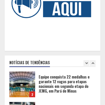
5
Tecnologia muda papel do
professor, que passa de
transmissor de conteúdo a
designer de experiências de
aprendizagem
1
Equipe conquista 22 medalhas e
garante 12 vagas para etapas
nacionais em segunda etapa do
JEMG, em Pará de Minas
NOTÍCIAS DE TENDÊNCIAS
2
Grandes marcas, preços baixos e
uma causa que transforma vidas
3