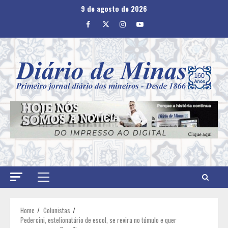
Skip
9 de agosto de 2026
to
Facebook
Twitter
Instagram
Youtube
content
Primary
Menu
Home
Colunistas
Pedercini, estelionatário de escol, se revira no túmulo e quer