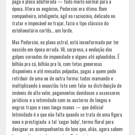
paga e placa adulterada — tudo muito normal para a
época. Afora os negócios, Pedercini era ótimo. Bom
companheiro, inteligente, ágil no raciocínio, delicado no
tratar e impecável no trajar, fazia o tipo clássico do
estelionatário cortês… um lorde.
Mas Pedercini, no plano astral, está inconformado por ter
nascido em época errada. Vê, surpreso, a evolução dos
golpes coroados de impunidade e alguns até aplaudidos. É
bilhão pra cá, bilhão pra lá, com tetas generosas
disponíveis e até mesadas polpudas, pagas a quem pode
retribuir de uma ou de outra forma; todos mamando e
multiplicando à exaustão. Isto sem falar na distribuição de
imóveis de alto valor, pagamentos duvidosos a assessores
jurídicos e a intimidade com os austeros de longos e
negros trajes e seus longa manus — que delícia!
Intimidade é o que não falta quando se trata de uma figura
nova e prestigiada: a tal ‘sugar baby’, termo floral para
designar as acompanhantes de luxo que, aliás, agora sabem