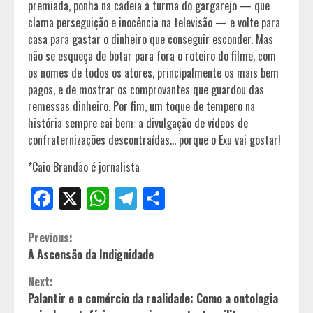
premiada, ponha na cadeia a turma do gargarejo — que
clama perseguição e inocência na televisão — e volte para
casa para gastar o dinheiro que conseguir esconder. Mas
não se esqueça de botar para fora o roteiro do filme, com
os nomes de todos os atores, principalmente os mais bem
pagos, e de mostrar os comprovantes que guardou das
remessas dinheiro. Por fim, um toque de tempero na
história sempre cai bem: a divulgação de vídeos de
confraternizações descontraídas… porque o Exu vai gostar!
*Caio Brandão é jornalista
Facebook
X
WhatsApp
Telegram
Share
Continue
Previous:
A Ascensão da Indignidade
Reading
Next:
Palantir e o comércio da realidade: Como a ontologia