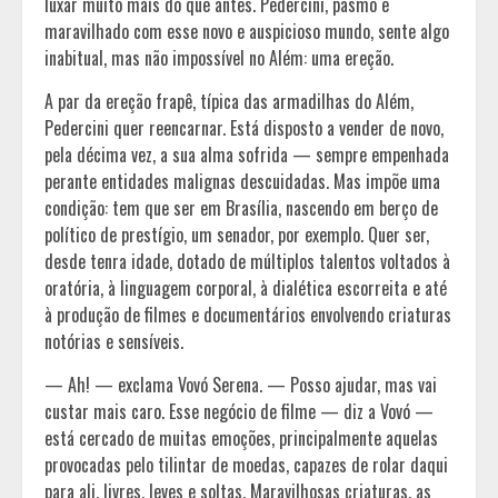
luxar muito mais do que antes. Pedercini, pasmo e
maravilhado com esse novo e auspicioso mundo, sente algo
inabitual, mas não impossível no Além: uma ereção.
A par da ereção frapê, típica das armadilhas do Além,
Pedercini quer reencarnar. Está disposto a vender de novo,
pela décima vez, a sua alma sofrida — sempre empenhada
perante entidades malignas descuidadas. Mas impõe uma
condição: tem que ser em Brasília, nascendo em berço de
político de prestígio, um senador, por exemplo. Quer ser,
desde tenra idade, dotado de múltiplos talentos voltados à
oratória, à linguagem corporal, à dialética escorreita e até
à produção de filmes e documentários envolvendo criaturas
notórias e sensíveis.
— Ah! — exclama Vovó Serena. — Posso ajudar, mas vai
custar mais caro. Esse negócio de filme — diz a Vovó —
está cercado de muitas emoções, principalmente aquelas
provocadas pelo tilintar de moedas, capazes de rolar daqui
para ali, livres, leves e soltas. Maravilhosas criaturas, as