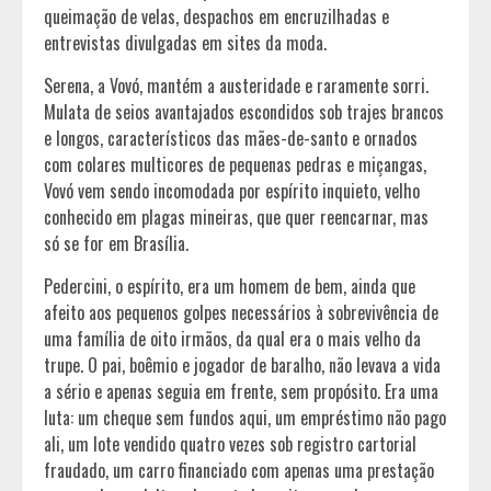
queimação de velas, despachos em encruzilhadas e
entrevistas divulgadas em sites da moda.
Serena, a Vovó, mantém a austeridade e raramente sorri.
Mulata de seios avantajados escondidos sob trajes brancos
e longos, característicos das mães-de-santo e ornados
com colares multicores de pequenas pedras e miçangas,
Vovó vem sendo incomodada por espírito inquieto, velho
conhecido em plagas mineiras, que quer reencarnar, mas
só se for em Brasília.
Pedercini, o espírito, era um homem de bem, ainda que
afeito aos pequenos golpes necessários à sobrevivência de
uma família de oito irmãos, da qual era o mais velho da
trupe. O pai, boêmio e jogador de baralho, não levava a vida
a sério e apenas seguia em frente, sem propósito. Era uma
luta: um cheque sem fundos aqui, um empréstimo não pago
ali, um lote vendido quatro vezes sob registro cartorial
fraudado, um carro financiado com apenas uma prestação