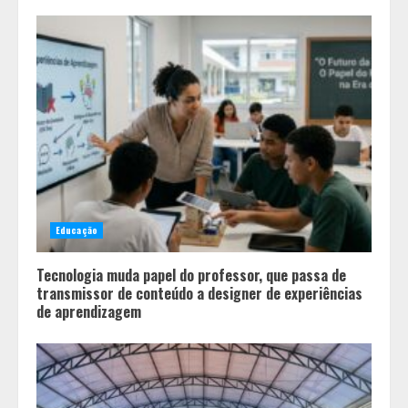
JEMG, em Pará de Minas
2
Grandes marcas, preços baixos e
uma causa que transforma vidas
3
Tecnologia que “lê” o solo
transforma manejo agrícola e
Educação
comprova ganhos de produtividade
4
Tecnologia muda papel do professor, que passa de
transmissor de conteúdo a designer de experiências
de aprendizagem