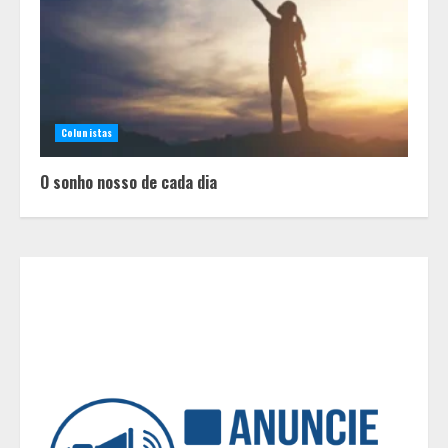
garante 12 vagas para etapas
nacionais em segunda etapa do
JEMG, em Pará de Minas
2
Colunistas
Grandes marcas, preços baixos e
uma causa que transforma vidas
O sonho nosso de cada dia
3
Tecnologia que “lê” o solo
transforma manejo agrícola e
comprova ganhos de produtividade
4
O esgotamento parental e os “pais
perfeitos” da internet: Como a
busca por uma criação idealizada
afeta a saúde mental da família