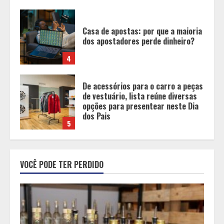
De acessórios para o carro a peças
de vestuário, lista reúne diversas
opções para presentear neste Dia
dos Pais
5
BH será a Capital da Cachaça com a
Expocachaça
1
Em ato pelo fim do feminicídio,
VOCÊ PODE TER PERDIDO
Cristo Redentor se iluminou na cor
laranja
2