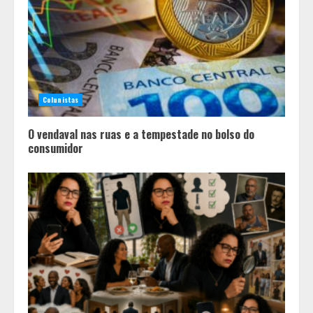
Colunistas
O vendaval nas ruas e a tempestade no bolso do
consumidor
Em ato pelo fim do feminicídio,
Cristo Redentor se iluminou na cor
laranja
2