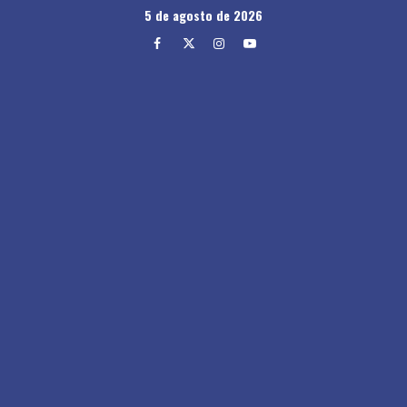
Skip
5 de agosto de 2026
to
Facebook
Twitter
Instagram
Youtube
content