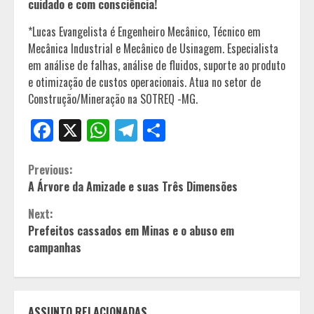
cuidado e com consciência!
*Lucas Evangelista é Engenheiro Mecânico, Técnico em
Mecânica Industrial e Mecânico de Usinagem. Especialista
em análise de falhas, análise de fluidos, suporte ao produto
e otimização de custos operacionais. Atua no setor de
Construção/Mineração na SOTREQ -MG.
Facebook
X
WhatsApp
Telegram
Share
Continue
Previous:
A Árvore da Amizade e suas Três Dimensões
Reading
Next:
Prefeitos cassados em Minas e o abuso em
campanhas
ASSUNTO RELACIONADAS