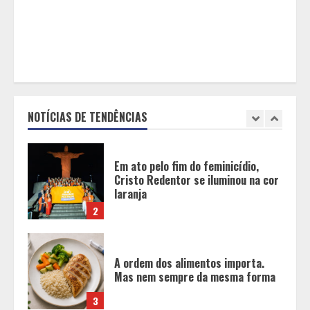
Expocachaça
1
Em ato pelo fim do feminicídio,
Cristo Redentor se iluminou na cor
laranja
NOTÍCIAS DE TENDÊNCIAS
2
A ordem dos alimentos importa.
Mas nem sempre da mesma forma
3
Casa de apostas: por que a maioria
dos apostadores perde dinheiro?
4