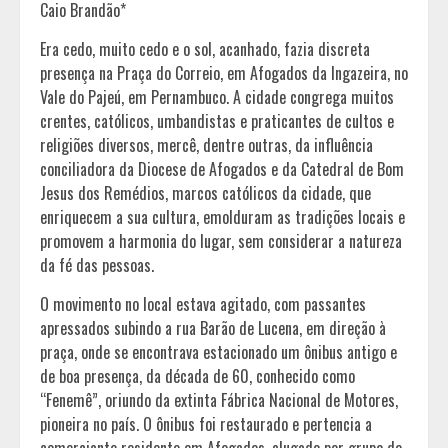
Caio Brandão*
Era cedo, muito cedo e o sol, acanhado, fazia discreta
presença na Praça do Correio, em Afogados da Ingazeira, no
Vale do Pajeú, em Pernambuco. A cidade congrega muitos
crentes, católicos, umbandistas e praticantes de cultos e
religiões diversos, mercê, dentre outras, da influência
conciliadora da Diocese de Afogados e da Catedral de Bom
Jesus dos Remédios, marcos católicos da cidade, que
enriquecem a sua cultura, emolduram as tradições locais e
promovem a harmonia do lugar, sem considerar a natureza
da fé das pessoas.
O movimento no local estava agitado, com passantes
apressados subindo a rua Barão de Lucena, em direção à
praça, onde se encontrava estacionado um ônibus antigo e
de boa presença, da década de 60, conhecido como
“Fenemê”, oriundo da extinta Fábrica Nacional de Motores,
pioneira no país. O ônibus foi restaurado e pertencia a
comerciante residente em Afogados, alugado por grupo de