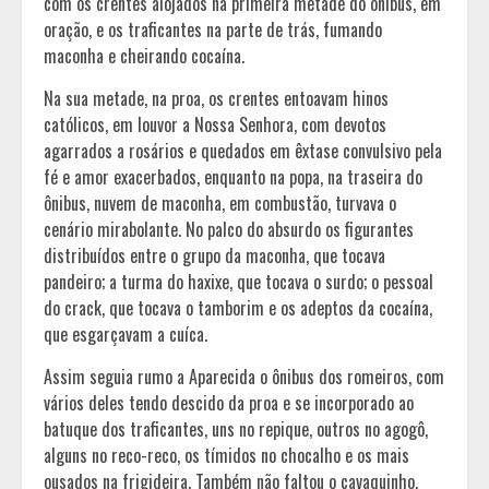
com os crentes alojados na primeira metade do ônibus, em
oração, e os traficantes na parte de trás, fumando
maconha e cheirando cocaína.
Na sua metade, na proa, os crentes entoavam hinos
católicos, em louvor a Nossa Senhora, com devotos
agarrados a rosários e quedados em êxtase convulsivo pela
fé e amor exacerbados, enquanto na popa, na traseira do
ônibus, nuvem de maconha, em combustão, turvava o
cenário mirabolante. No palco do absurdo os figurantes
distribuídos entre o grupo da maconha, que tocava
pandeiro; a turma do haxixe, que tocava o surdo; o pessoal
do crack, que tocava o tamborim e os adeptos da cocaína,
que esgarçavam a cuíca.
Assim seguia rumo a Aparecida o ônibus dos romeiros, com
vários deles tendo descido da proa e se incorporado ao
batuque dos traficantes, uns no repique, outros no agogô,
alguns no reco-reco, os tímidos no chocalho e os mais
ousados na frigideira. Também não faltou o cavaquinho,