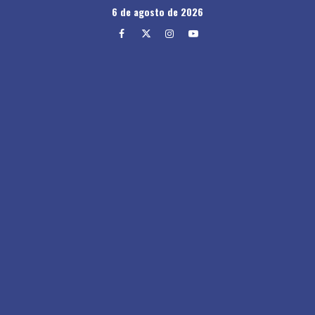
Skip
6 de agosto de 2026
to
Facebook
Twitter
Instagram
Youtube
content