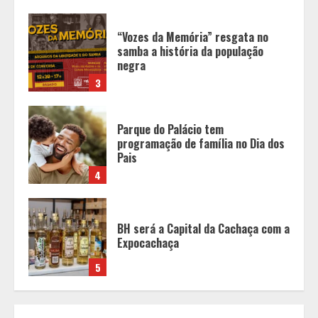
Parque do Palácio tem
programação de família no Dia dos
Pais
4
BH será a Capital da Cachaça com a
Expocachaça
5
BH recebe novos investimentos no
Mercure Belo Horizonte Savassi
1
Aliança entre Kalil e PSDB redefine