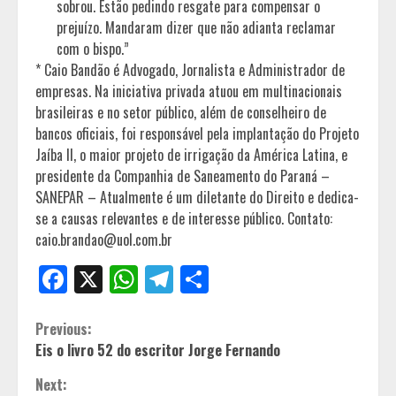
sobrou. Estão pedindo resgate para compensar o
prejuízo. Mandaram dizer que não adianta reclamar
com o bispo.”
* Caio Bandão é Advogado, Jornalista e Administrador de
empresas. Na iniciativa privada atuou em multinacionais
brasileiras e no setor público, além de conselheiro de
bancos oficiais, foi responsável pela implantação do Projeto
Jaíba II, o maior projeto de irrigação da América Latina, e
presidente da Companhia de Saneamento do Paraná –
SANEPAR – Atualmente é um diletante do Direito e dedica-
se a causas relevantes e de interesse público. Contato:
caio.brandao@uol.com.br
Facebook
X
WhatsApp
Telegram
Share
Continue
Previous:
Eis o livro 52 do escritor Jorge Fernando
Reading
Next: