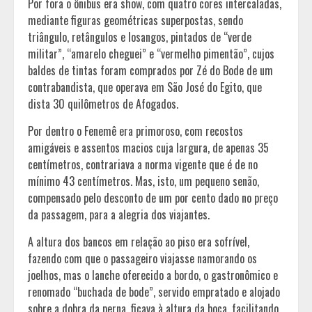
Por fora o ônibus era show, com quatro cores intercaladas,
mediante figuras geométricas superpostas, sendo
triângulo, retângulos e losangos, pintados de “verde
militar”, “amarelo cheguei” e “vermelho pimentão”, cujos
baldes de tintas foram comprados por Zé do Bode de um
contrabandista, que operava em São José do Egito, que
dista 30 quilômetros de Afogados.
Por dentro o Fenemê era primoroso, com recostos
amigáveis e assentos macios cuja largura, de apenas 35
centímetros, contrariava a norma vigente que é de no
mínimo 43 centímetros. Mas, isto, um pequeno senão,
compensado pelo desconto de um por cento dado no preço
da passagem, para a alegria dos viajantes.
A altura dos bancos em relação ao piso era sofrível,
fazendo com que o passageiro viajasse namorando os
joelhos, mas o lanche oferecido a bordo, o gastronômico e
renomado “buchada de bode”, servido empratado e alojado
sobre a dobra da perna, ficava à altura da boca, facilitando