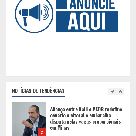
Expocachaça
5
BH recebe novos investimentos no
Mercure Belo Horizonte Savassi
1
Aliança entre Kalil e PSDB redefine
cenário eleitoral e embaralha
disputa pelas vagas proporcionais
em Minas
NOTÍCIAS DE TENDÊNCIAS
2
“Vozes da Memória” resgata no
samba a história da população
negra
3