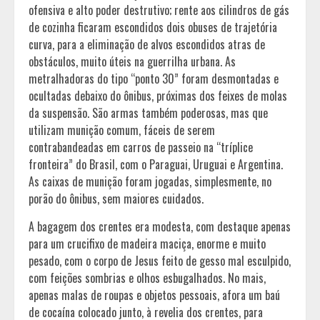
ofensiva e alto poder destrutivo; rente aos cilindros de gás
de cozinha ficaram escondidos dois obuses de trajetória
curva, para a eliminação de alvos escondidos atras de
obstáculos, muito úteis na guerrilha urbana. As
metralhadoras do tipo “ponto 30” foram desmontadas e
ocultadas debaixo do ônibus, próximas dos feixes de molas
da suspensão. São armas também poderosas, mas que
utilizam munição comum, fáceis de serem
contrabandeadas em carros de passeio na “tríplice
fronteira” do Brasil, com o Paraguai, Uruguai e Argentina.
As caixas de munição foram jogadas, simplesmente, no
porão do ônibus, sem maiores cuidados.
A bagagem dos crentes era modesta, com destaque apenas
para um crucifixo de madeira maciça, enorme e muito
pesado, com o corpo de Jesus feito de gesso mal esculpido,
com feições sombrias e olhos esbugalhados. No mais,
apenas malas de roupas e objetos pessoais, afora um baú
de cocaína colocado junto, à revelia dos crentes, para