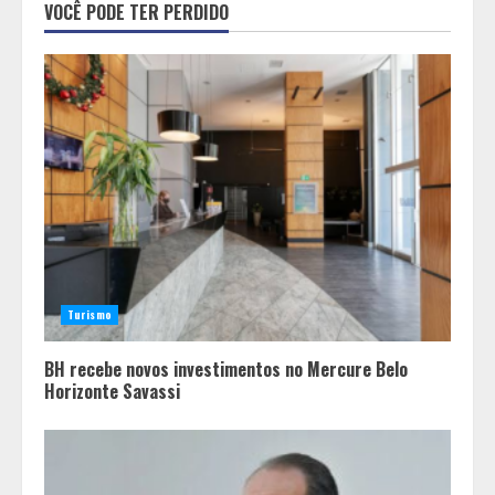
cenário eleitoral e embaralha
VOCÊ PODE TER PERDIDO
disputa pelas vagas proporcionais
em Minas
2
“Vozes da Memória” resgata no
samba a história da população
negra
3
Parque do Palácio tem
programação de família no Dia dos
Turismo
Pais
4
BH recebe novos investimentos no Mercure Belo
Horizonte Savassi