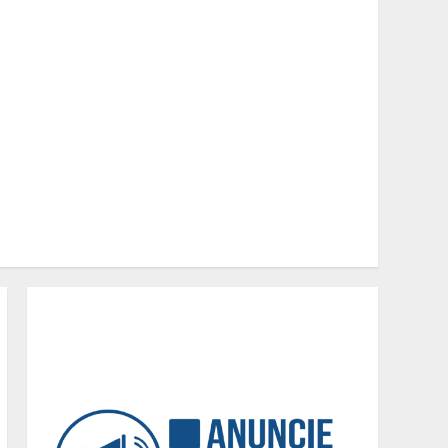
nacionais em segunda
etapa do JEMG, em Pará de
2
Minas
Grandes marcas, preços
baixos e uma causa que
transforma vidas
3
Tecnologia que “lê” o solo
transforma manejo
agrícola e comprova
ganhos de produtividade
4
O esgotamento parental e
os “pais perfeitos” da
internet: Como a busca por
uma criação idealizada
afeta a saúde mental da
5
família