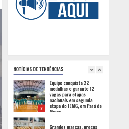
Tecnologia muda papel do
professor, que passa de
transmissor de conteúdo a
designer de experiências
de aprendizagem
1
Equipe conquista 22
medalhas e garante 12
vagas para etapas
nacionais em segunda
etapa do JEMG, em Pará de
NOTÍCIAS DE TENDÊNCIAS
2
Minas
Grandes marcas, preços
baixos e uma causa que
transforma vidas
3
Tecnologia que “lê” o solo