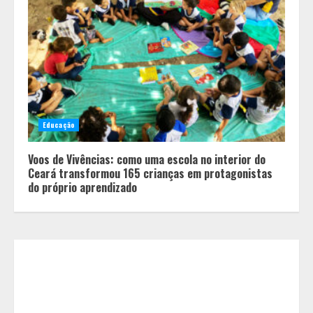
Equipe conquista 22 medalhas e
garante 12 vagas para etapas
nacionais em segunda etapa do
JEMG, em Pará de Minas
2
Educação
Voos de Vivências: como uma escola no interior do
Grandes marcas, preços baixos e
Ceará transformou 165 crianças em protagonistas
uma causa que transforma vidas
do próprio aprendizado
3
Tecnologia que “lê” o solo
transforma manejo agrícola e
comprova ganhos de produtividade
4