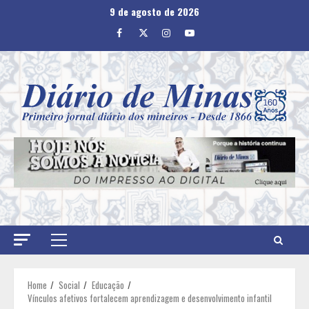
Skip
9 de agosto de 2026
to
Facebook
Twitter
Instagram
Youtube
content
Primary
Menu
Home
Social
Educação
Vínculos afetivos fortalecem aprendizagem e desenvolvimento infantil