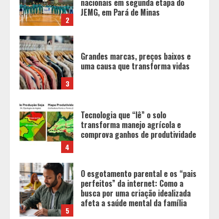
uma causa que transforma vidas
3
Tecnologia que “lê” o solo
transforma manejo agrícola e
comprova ganhos de produtividade
4
O esgotamento parental e os “pais
perfeitos” da internet: Como a
busca por uma criação idealizada
afeta a saúde mental da família
5
Tecnologia muda papel do
professor, que passa de
transmissor de conteúdo a
designer de experiências de
aprendizagem
1