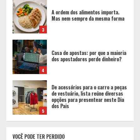
Casa de apostas: por que a maioria
dos apostadores perde dinheiro?
4
De acessórios para o carro a peças
de vestuário, lista reúne diversas
opções para presentear neste Dia
dos Pais
5
BH será a Capital da Cachaça com a
Expocachaça
1
Em ato pelo fim do feminicídio,
VOCÊ PODE TER PERDIDO
Cristo Redentor se iluminou na cor