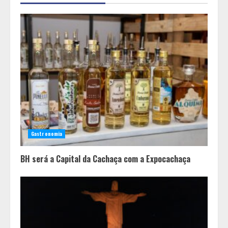
laranja
2
A ordem dos alimentos importa.
Mas nem sempre da mesma forma
3
Casa de apostas: por que a maioria
dos apostadores perde dinheiro?
Gastronomia
4
BH será a Capital da Cachaça com a Expocachaça