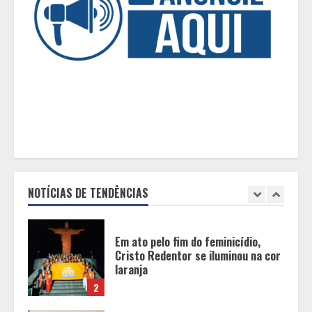
dos Pais
5
BH será a Capital da Cachaça com a
Expocachaça
1
Em ato pelo fim do feminicídio,
Cristo Redentor se iluminou na cor
laranja
NOTÍCIAS DE TENDÊNCIAS
2
A ordem dos alimentos importa.
Mas nem sempre da mesma forma
3