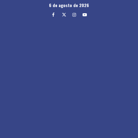
Skip
6 de agosto de 2026
to
Facebook
Twitter
Instagram
Youtube
content