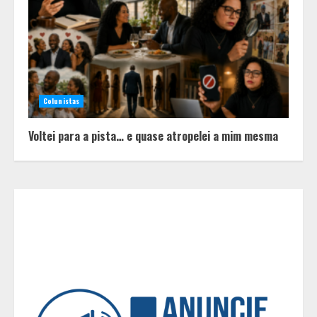
Em ato pelo fim do feminicídio,
Cristo Redentor se iluminou na cor
laranja
2
Colunistas
A ordem dos alimentos importa.
Mas nem sempre da mesma forma
Voltei para a pista… e quase atropelei a mim mesma
3
Casa de apostas: por que a maioria
dos apostadores perde dinheiro?
4
De acessórios para o carro a peças
de vestuário, lista reúne diversas
opções para presentear neste Dia