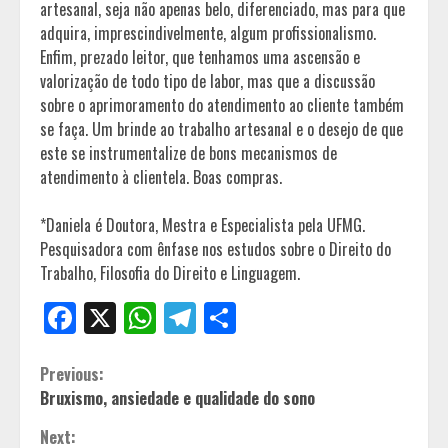
artesanal, seja não apenas belo, diferenciado, mas para que
adquira, imprescindivelmente, algum profissionalismo.
Enfim, prezado leitor, que tenhamos uma ascensão e
valorização de todo tipo de labor, mas que a discussão
sobre o aprimoramento do atendimento ao cliente também
se faça. Um brinde ao trabalho artesanal e o desejo de que
este se instrumentalize de bons mecanismos de
atendimento à clientela. Boas compras.
*Daniela é Doutora, Mestra e Especialista pela UFMG.
Pesquisadora com ênfase nos estudos sobre o Direito do
Trabalho, Filosofia do Direito e Linguagem.
Facebook
X
WhatsApp
Telegram
Share
Continue
Previous:
Bruxismo, ansiedade e qualidade do sono
Reading
Next: