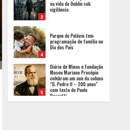
Parque do Palácio tem
programação de família no
Dia dos Pais
4
Diário de Minas e Fundação
Museu Mariano Procópio
celebram um ano da coluna
“D. Pedro II – 200 anos”
com texto de Paulo
5
Rezzutti
Chegada da seca
impulsiona ritmo das obras
e reforça perspectivas
para a construção civil no
DF
1