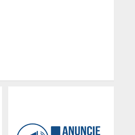
Minas+Doce- Feira e
Festival da Doçaria e
Confeitaria Mineira
2
O Bloomsday hoje: 18 horas
na vida de Dublin sob
vigilância
3
Parque do Palácio tem
programação de família no
Dia dos Pais
4
Diário de Minas e Fundação
Museu Mariano Procópio