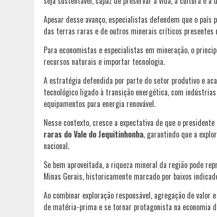
seja sustentável, capaz de preservar a vida, a cultura e a
Apesar desse avanço, especialistas defendem que o país 
das terras raras e de outros minerais críticos presentes 
Para economistas e especialistas em mineração, o principa
recursos naturais e importar tecnologia.
A estratégia defendida por parte do setor produtivo e ac
tecnológico ligado à transição energética, com indústria
equipamentos para energia renovável.
Nesse contexto, cresce a expectativa de que o president
raras do Vale do Jequitinhonha
, garantindo que a explo
nacional.
Se bem aproveitada, a riqueza mineral da região pode re
Minas Gerais, historicamente marcado por baixos indicado
Ao combinar exploração responsável, agregação de valor e 
de matéria-prima e se tornar protagonista na economia d