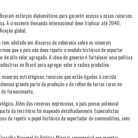
ificaram esforços diplomáticos para garantir acesso a esses recursos,
sa. A crescente demanda internacional deve triplicar até 2040,
icação global.
lva tem adotado um discurso de soberania sobre os minerais
firmou que o país não deve repetir o modelo histórico de exportar
 de alto valor agregado. A ideia do governo é fortalecer uma política
indústrias no Brasil para agregar valor à cadeia produtiva.
s minerais estratégicos, recursos que estão ligados à corrida
 domina grande parte da produção e do refino de terras raras no
s de fornecimento.
tégica. Além das reservas expressivas, o país possui potencial
arto do território foi mapeado detalhadamente. Especialistas
risco de repetir o papel histórico de exportador de commodities, sem
Conselho Nacional de Política Mineral, responsável por orientar