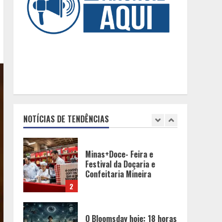
celebram um ano da coluna
“D. Pedro II – 200 anos”
com texto de Paulo
5
Rezzutti
Chegada da seca
impulsiona ritmo das obras
e reforça perspectivas
para a construção civil no
DF
1
NOTÍCIAS DE TENDÊNCIAS
Minas+Doce- Feira e
Festival da Doçaria e
Confeitaria Mineira
2
O Bloomsday hoje: 18 horas
na vida de Dublin sob
vigilância
3