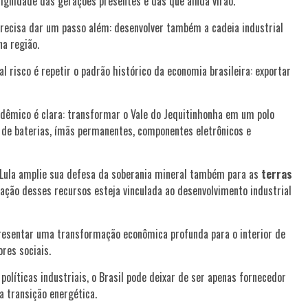
 dignidade das gerações presentes e das que ainda virão.
precisa dar um passo além: desenvolver também a cadeia industrial
na região.
l risco é repetir o padrão histórico da economia brasileira: exportar
adêmico é clara: transformar o Vale do Jequitinhonha em um polo
s de baterias, ímãs permanentes, componentes eletrônicos e
e Lula amplie sua defesa da soberania mineral também para as
terras
ração desses recursos esteja vinculada ao desenvolvimento industrial
presentar uma transformação econômica profunda para o interior de
res sociais.
políticas industriais, o Brasil pode deixar de ser apenas fornecedor
a transição energética.