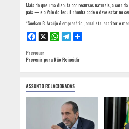
Mais do que uma disputa por recursos naturais, a corrida 
país — e o Vale do Jequitinhonha pode e deve estar no c
*Soelson B. Araújo é empresário, jornalista, escritor e 
Facebook
X
WhatsApp
Telegram
Share
Continue
Previous:
Prevenir para Não Reincidir
Reading
ASSUNTO RELACIONADAS