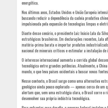
energética.
Nos últimos anos, Estados Unidos e União Europeia intens
buscando reduzir a dependência da cadeia produtiva chine
impulsionada pela expansão de tecnologias limpas e eletrif
Diante desse cenário, o presidente Luiz Inácio Lula da Si
estratégicos brasileiros. Em declarações recentes, Lula a
matéria-prima barata e importar produtos industrializados
nacional de minerais críticos e estimular a instalação de 
O interesse internacional aumenta a corrida global desse
tecnológica entre grandes potências. Atualmente, a China
mundo, o que leva países ocidentais a buscar novas fonte
Nesse contexto, o Brasil surge como uma alternativa estra
geológico ainda pouco explorado — apenas cerca de um qu
alertam que, sem uma estratégia clara, o Brasil corre o 
desenvolver sua própria indústria tecnológica.
Para enfrentar esse desafio, o governo federal instalou o 