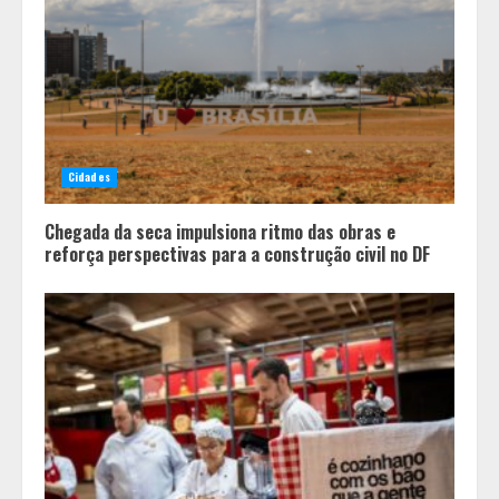
O Bloomsday hoje: 18 horas na vida
de Dublin sob vigilância
3
Parque do Palácio tem
programação de família no Dia dos
Cidades
Pais
4
Chegada da seca impulsiona ritmo das obras e
reforça perspectivas para a construção civil no DF