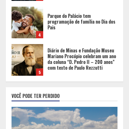
Diário de Minas e Fundação Museu
Mariano Procópio celebram um ano
da coluna “D. Pedro II – 200 anos”
com texto de Paulo Rezzutti
5
Chegada da seca impulsiona ritmo
das obras e reforça perspectivas
para a construção civil no DF
1
Minas+Doce- Feira e Festival da
VOCÊ PODE TER PERDIDO
Doçaria e Confeitaria Mineira
2