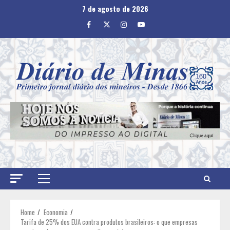
Skip
7 de agosto de 2026
to
Facebook
Twitter
Instagram
Youtube
content
Primary
Menu
Home
Economia
Tarifa de 25% dos EUA contra produtos brasileiros: o que empresas