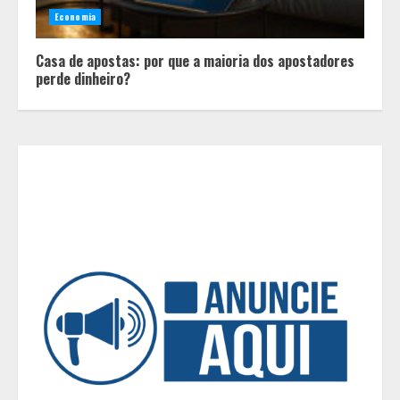
Economia
O Bloomsday hoje: 18 horas na vida
Casa de apostas: por que a maioria dos apostadores
de Dublin sob vigilância
perde dinheiro?
3
Parque do Palácio tem
programação de família no Dia dos
Pais
4
Diário de Minas e Fundação Museu
Mariano Procópio celebram um ano
da coluna “D. Pedro II – 200 anos”
com texto de Paulo Rezzutti
5
Chegada da seca impulsiona ritmo