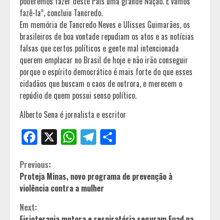
poderemos fazer deste País uma grande Nação. E vamos
fazê-la”, concluiu Tancredo.
Em memória de Tancredo Neves e Ulisses Guimarães, os
brasileiros de boa vontade repudiam os atos e as notícias
falsas que certos políticos e gente mal intencionada
querem emplacar no Brasil de hoje e não irão conseguir
porque o espírito democrático é mais forte do que esses
cidadãos que buscam o caos de outrora, e merecem o
repúdio de quem possui senso político.
Alberto Sena é jornalista e escritor
Facebook
X
WhatsApp
Telegram
Share
Continue
Previous:
Proteja Minas, novo programa de prevenção à
Reading
violência contra a mulher
Next:
Fisioterapia motora e respiratória seguram Fuad na