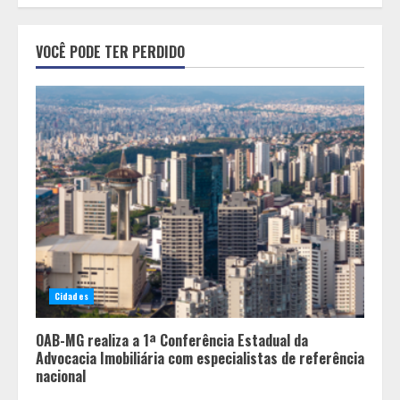
China já é o presente e empresas
VOCÊ PODE TER PERDIDO
brasileiras que ignoram esse
movimento perdem competitividade
2
Após enchentes e tempestades,
linha emergencial já liberou R$ 89
milhões para reconstrução de
pequenos negócios em Minas
3
Encontro mundial das Cidades
Criativas da Gastronomia da
Cidades
Unesco tem a participação de BH
4
OAB-MG realiza a 1ª Conferência Estadual da
Advocacia Imobiliária com especialistas de referência
nacional