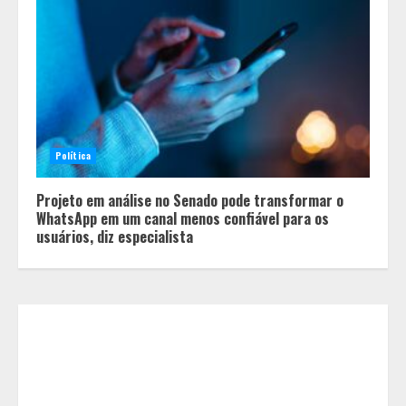
China já é o presente e empresas
brasileiras que ignoram esse
movimento perdem competitividade
2
Política
Após enchentes e tempestades,
Projeto em análise no Senado pode transformar o
linha emergencial já liberou R$ 89
WhatsApp em um canal menos confiável para os
milhões para reconstrução de
usuários, diz especialista
pequenos negócios em Minas
3
Encontro mundial das Cidades
Criativas da Gastronomia da
Unesco tem a participação de BH
4