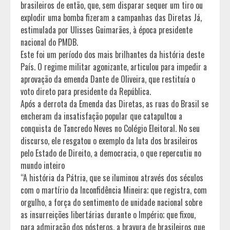
brasileiros de então, que, sem disparar sequer um tiro ou
explodir uma bomba fizeram a campanhas das Diretas Já,
estimulada por Ulisses Guimarães, à época presidente
nacional do PMDB.
Este foi um período dos mais brilhantes da história deste
País. O regime militar agonizante, articulou para impedir a
aprovação da emenda Dante de Oliveira, que restituía o
voto direto para presidente da República.
Após a derrota da Emenda das Diretas, as ruas do Brasil se
encheram da insatisfação popular que catapultou a
conquista de Tancredo Neves no Colégio Eleitoral. No seu
discurso, ele resgatou o exemplo da luta dos brasileiros
pelo Estado de Direito, a democracia, o que repercutiu no
mundo inteiro
“A história da Pátria, que se iluminou através dos séculos
com o martírio da Inconfidência Mineira; que registra, com
orgulho, a força do sentimento de unidade nacional sobre
as insurreições libertárias durante o Império; que fixou,
para admiração dos pósteros, a bravura de brasileiros que