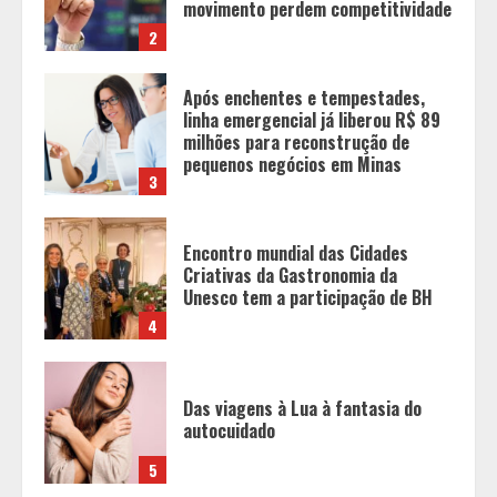
pequenos negócios em Minas
3
Encontro mundial das Cidades
Criativas da Gastronomia da
Unesco tem a participação de BH
4
Das viagens à Lua à fantasia do
autocuidado
5
OAB-MG realiza a 1ª Conferência
Estadual da Advocacia Imobiliária
com especialistas de referência
nacional
1