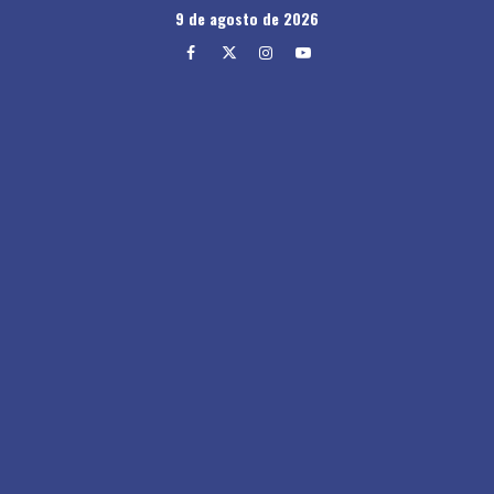
Skip
9 de agosto de 2026
to
Facebook
Twitter
Instagram
Youtube
content