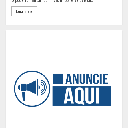
Cristo Redentor se iluminou na cor
laranja
Leia mais
2
A ordem dos alimentos importa.
Mas nem sempre da mesma forma
3
Casa de apostas: por que a maioria
dos apostadores perde dinheiro?
4
De acessórios para o carro a peças
de vestuário, lista reúne diversas
opções para presentear neste Dia
dos Pais
5