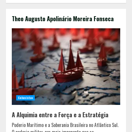
Theo Augusto Apolinário Moreira Fonseca
Colunistas
A Alquimia entre a Força e a Estratégia
Poderio Marítimo e a Soberania Brasileira no Atlântico Sul.
Em ato pelo fim do feminicídio,
O poderio militar, por mais imponente que se...