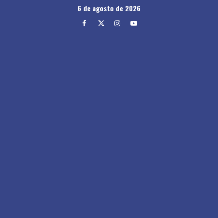
Skip
6 de agosto de 2026
to
Facebook
Twitter
Instagram
Youtube
content