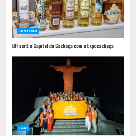
2
A ordem dos alimentos importa.
Mas nem sempre da mesma forma
Gastronomia
3
BH será a Capital da Cachaça com a Expocachaça
Casa de apostas: por que a maioria
dos apostadores perde dinheiro?
4
Social