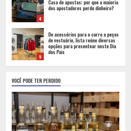
Casa de apostas: por que a maioria
dos apostadores perde dinheiro?
4
De acessórios para o carro a peças
de vestuário, lista reúne diversas
opções para presentear neste Dia
dos Pais
5
BH será a Capital da Cachaça com a
VOCÊ PODE TER PERDIDO
Expocachaça
1
Em ato pelo fim do feminicídio,
Cristo Redentor se iluminou na cor
laranja