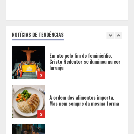
BH será a Capital da Cachaça com a
Expocachaça
NOTÍCIAS DE TENDÊNCIAS
1
Em ato pelo fim do feminicídio,
Cristo Redentor se iluminou na cor
laranja
2
A ordem dos alimentos importa.
Mas nem sempre da mesma forma
3