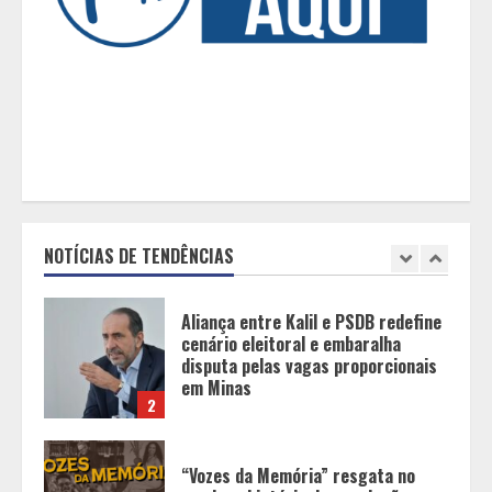
BH recebe novos investimentos no
Mercure Belo Horizonte Savassi
1
Aliança entre Kalil e PSDB redefine
cenário eleitoral e embaralha
disputa pelas vagas proporcionais
em Minas
NOTÍCIAS DE TENDÊNCIAS
2
“Vozes da Memória” resgata no
samba a história da população
negra
3
Parque do Palácio tem