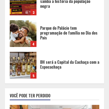
programação de família no Dia dos
Pais
4
BH será a Capital da Cachaça com a
Expocachaça
5
BH recebe novos investimentos no
Mercure Belo Horizonte Savassi
1
Aliança entre Kalil e PSDB redefine
cenário eleitoral e embaralha
VOCÊ PODE TER PERDIDO
disputa pelas vagas proporcionais
em Minas
2