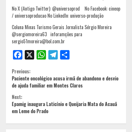
No X (Antigo Twitter): @universoprod No Facebook: cineop
/ universoproducao No LinkedIn: universo-produção
Coluna Minas Turismo Gerais Jornalista Sérgio Moreira
@sergiomoreira63 inforamções para
sergio51moreira@bol.com.br
Facebook
X
WhatsApp
Telegram
Share
Continue
Previous:
Paciente oncológico acusa irmã de abandono e desvio
Reading
de ajuda familiar em Montes Claros
Next:
Epamig inaugura Laticínio e Queijaria Mata do Acauã
em Leme do Prado