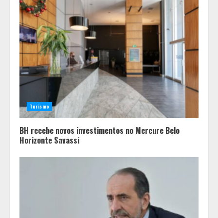
“Vozes da Memória” resgata no
samba a história da população
negra
3
Parque do Palácio tem
programação de família no Dia dos
Turismo
Pais
4
BH recebe novos investimentos no Mercure Belo
Horizonte Savassi