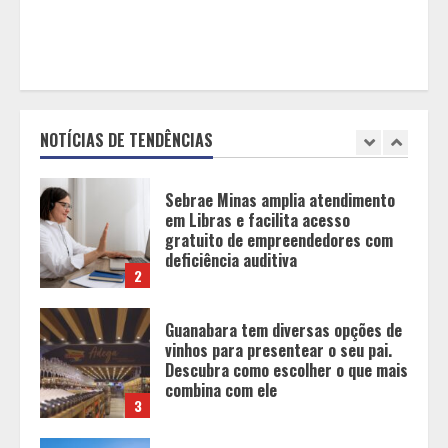
5
O sonho de viver das redes sociais
cresce no Brasil, mas a maioria
desiste antes dos primeiros mil
seguidores
NOTÍCIAS DE TENDÊNCIAS
1
Sebrae Minas amplia atendimento
em Libras e facilita acesso
gratuito de empreendedores com
deficiência auditiva
2
Guanabara tem diversas opções de
vinhos para presentear o seu pai.
Descubra como escolher o que mais
combina com ele
3