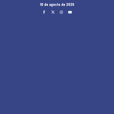
Skip
10 de agosto de 2026
to
Facebook
Twitter
Instagram
Youtube
content