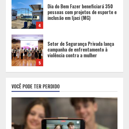
Dia do Bem Fazer beneficiará 350
pessoas com projetos de esporte e
inclusão em Ijaci (MG)
4
Setor de Segurança Privada lança
campanha de enfrentamento à
violência contra a mulher
5
O sonho de viver das redes sociais
cresce no Brasil, mas a maioria
VOCÊ PODE TER PERDIDO
desiste antes dos primeiros mil
seguidores
1
Sebrae Minas amplia atendimento
em Libras e facilita acesso
gratuito de empreendedores com