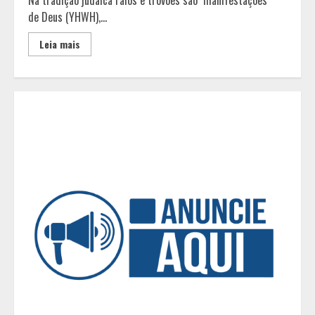
em Libras e facilita acesso
de Deus (YHWH),...
gratuito de empreendedores com
deficiência auditiva
Leia mais
2
Guanabara tem diversas opções de
vinhos para presentear o seu pai.
Descubra como escolher o que mais
combina com ele
3
Dia do Bem Fazer beneficiará 350
pessoas com projetos de esporte e
inclusão em Ijaci (MG)
4
Setor de Segurança Privada lança
campanha de enfrentamento à
violência contra a mulher