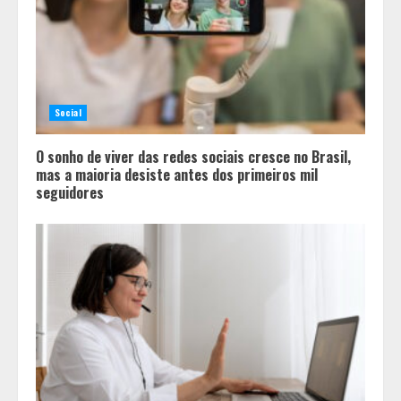
deficiência auditiva
2
Guanabara tem diversas opções de
vinhos para presentear o seu pai.
Descubra como escolher o que mais
Social
combina com ele
3
O sonho de viver das redes sociais cresce no Brasil,
mas a maioria desiste antes dos primeiros mil
seguidores
Dia do Bem Fazer beneficiará 350
pessoas com projetos de esporte e
inclusão em Ijaci (MG)
4