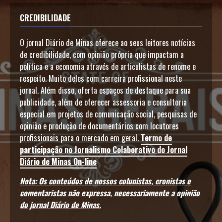
CREDIBILIDADE
O jornal Diário de Minas oferece ao seus leitores notícias
de credibilidade, com opinião própria que impactam a
política e a economia através de articulistas de renome e
respeito. Muito deles com carreira profissional neste
jornal. Além disso, oferta espaços de destaque para sua
publicidade, além de oferecer assessoria e consultoria
especial em projetos de comunicação social, pesquisas de
opinião e produção de documentários com locutores
profissionais para o mercado em geral.
Termo de
participação no Jornalismo Colaborativo do Jornal
Diário de Minas On-line
Nota: Os conteúdos de nossos colunistas, cronistas e
comentaristas não expressa, necessariamente a opinião
do jornal Diário de Minas.