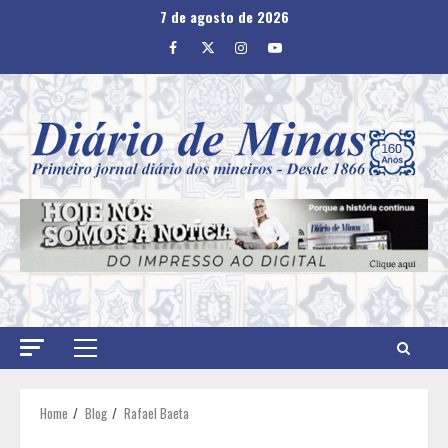
Skip
7 de agosto de 2026
to
Facebook
Twitter
Instagram
Youtube
content
Primary
Menu
Home
Blog
Rafael Baeta